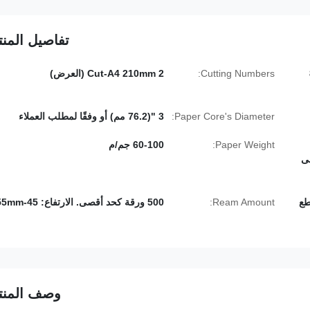
تفاصيل المنت
8
Cutting Numbers:
2 Cut-A4 210mm (العرض)
Paper Core's Diameter:
3 "(76.2 مم) أو وفقًا لمطلب العملاء
Paper Weight:
60-100 جم/م
لى
ل القطع
Ream Amount:
500 ورقة كحد أقصى. الارتفاع: 45-55mm
وصف المنت