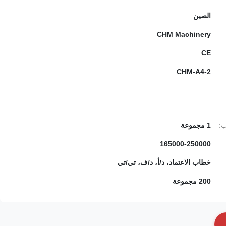
الصين
CHM Machinery
CE
CHM-A4-2
ب:
1 مجموعة
165000-250000
خطاب الاعتماد، د/أ، د/ف، تي/تي
200 مجموعة