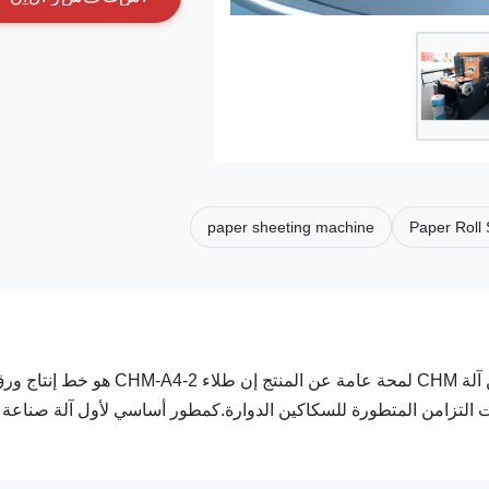
paper sheeting machine
Paper Roll
آلة التعبئة والعباءة المدمجة عالية السرعة خط إنتاج أوراق نسخ من آلة CHM لمحة عامة عن المنتج إن طلاء CHM-A4-2 هو خط إ
 تقنيات التزامن المتطورة للسكاكين الدوارة.كمطور أساسي لأول آلة صناعة