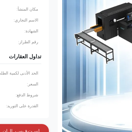
مكان المنشأ:
الاسم التجاري:
الشهادة:
رقم الطراز:
تداول العقارات
الحد الأدنى لكمية الطل
السعر:
شروط الدفع:
القدرة على التوريد:
ا
س
ت
ف
س
ر
ا
ل
آ
ن