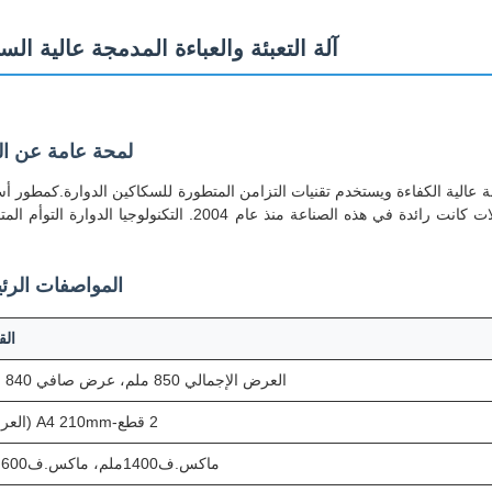
آلة التعبئة والعباءة المدمجة عالية ال
لمحة عامة عن ال
ورق نسخ ورق A4 ضيق وذو توفير مساحة عالية الكفاءة ويستخدم تقنيات التزامن المتطورة للسكاكين الدوارة.كمطو
لأول آلة صناعة ورق الصين وخط إنتاج ورق نسخ من طراز A4، تشيم الآلات كانت رائدة في هذه الصناعة منذ عام 2004. التكنولوجيا ا
المواصفات الرئ
الق
العرض الإجمالي 850 ملم، عرض صافي 840 ملم
2 قطع-A4 210mm (العرض)
ماكس.ف1400ملم، ماكس.ف600ملم