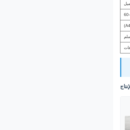
60
نتاج