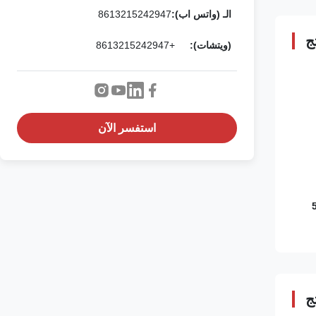
الـ (واتس اب):
8613215242947
ج
(ويتشات):
+8613215242947
استفسر الآن
ج