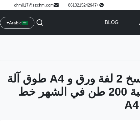
chm017@szchm.com
+8613215242947
BLOG
Arabic
CHM A4 نسخ 2 لفة ورق و A4 طوق آلة
التعبئة والعلبة 200 طن في الشهر خط