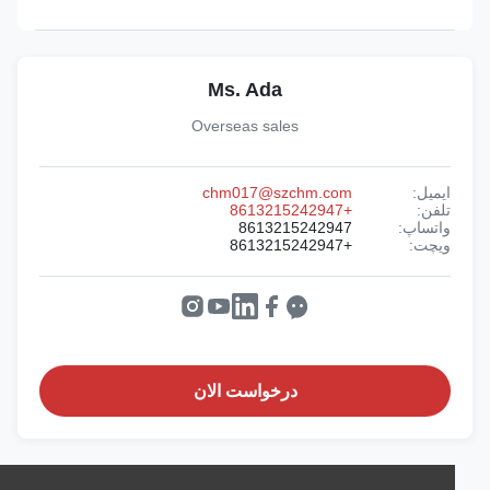
Ms. Ada
Overseas sales
ایمیل:
chm017@szchm.com
تلفن:
+8613215242947
واتساپ:
8613215242947
ویچت:
+8613215242947
درخواست الان