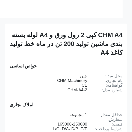
CHM A4 کپی 2 رول ورق و A4 لوله بسته
بندی ماشین تولید 200 تن در ماه خط تولید
کاغذ A4
خواص اساسی
محل مبدا:
چین
نام تجاری:
CHM Machinery
گواهینامه:
CE
شماره مدل:
CHM-A4-2
املاک تجاری
حداقل مقدار
1 مجموعه
سفارش:
قیمت:
165000-250000
شرایط پرداخت:
L/C، D/A، D/P، T/T