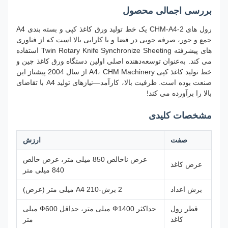
بررسی اجمالی محصول
رول های CHM-A4-2 یک خط تولید ورق کاغذ کپی و بسته بندی A4
جمع و جور، صرفه جویی در فضا و با کارایی بالا است که از فناوری
های پیشرفته Twin Rotary Knife Synchronize Sheeting استفاده
می کند. به‌عنوان توسعه‌دهنده اصلی اولین دستگاه ورق کاغذ چین و
خط تولید کاغذ کپی A4، CHM Machinery از سال 2004 پیشتاز این
صنعت بوده است. ظرفیت بالا، کارآمد—نیازهای تولید A4 با تقاضای
بالا را برآورده می کند!
مشخصات کلیدی
صفت
ارزش
عرض ناخالص 850 میلی متر، عرض خالص
عرض کاغذ
840 میلی متر
برش اعداد
2 برش-A4 210 میلی متر (عرض)
قطر رول
حداکثر Ф1400 میلی متر، حداقل Ф600 میلی
کاغذ
متر