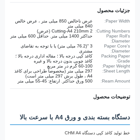
جزئیات محصول
Paper Width:
عرض ناخالص 850 میلی متر ، عرض خالص
840 میلی متر
Cutting Numbers:
2 Cutting-A4 210mm (عرض)
Paper Roll's
حداکثر 1400 میلی متر. حداقل 600 میلی متر
Diameter:
Paper Core's
3 "(76.2 میلی متر) یا با توجه به تقاضای
Diameter:
مشتری
Packing Paper
کاغذ کپی درجه بالا ؛ مقاله اداری درجه بالا ؛
Grade:
کاغذ چوبی بدون درجه بالا و غیره
Paper Weight:
60-100 گرم در متر مربع
Sheet Length:
297 میلی متر (مخصوصاً طراحی برای کاغذ
A4 ، طول برش 297 میلی متر است)
Ream Amount:
500 ورق حداکثر. ارتفاع: 45-55 میلی متر
توضیحات محصول
دستگاه بسته بندی و ورق A4 با سرعت بالا
خط تولید کاغذ کپی دستگاه CHM A4