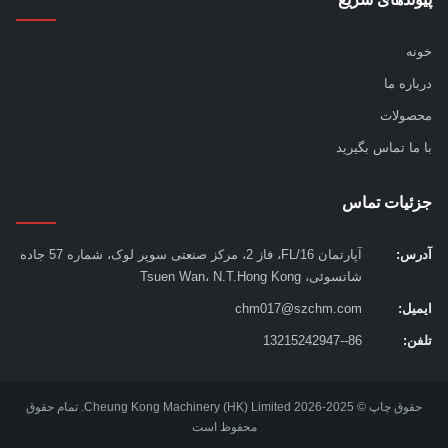
ه
اره ما
ولات
ما تماس بگیرید
ئیات تماس
س:
آپارتمان 16/FL، فاز 2، مرکز صنعتی سوپر لوک، شماره 57 جاده
شاتسوئی، Tsuen Wan، N.T.Hong Kong
یل:
chm017@szchm.com
ن:
86--13215242947
حقوق چاپ © 2025-2026 Cheung Kong Machinery (HK) Limited. تمام حقوق
محفوظ است