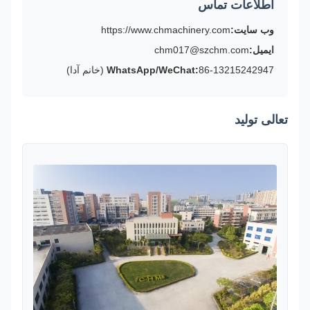
اطلاعات تماس
وب سایت:
https://www.chmachinery.com
ایمیل:
chm017@szchm.com
86-13215242947 (خانم آدا)
WhatsApp/WeChat:
تعالی تولید