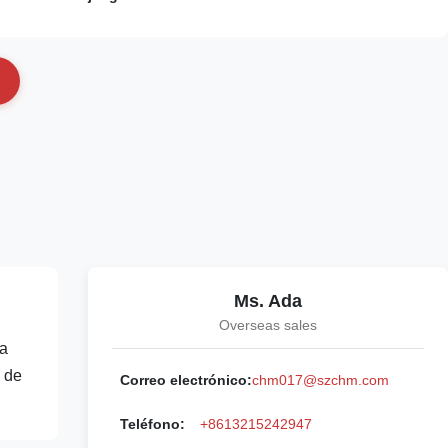
Ms. Ada
Overseas sales
na
 de
Correo electrónico:
chm017@szchm.com
Teléfono:
+8613215242947