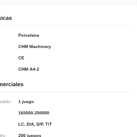
sicas
Porcelana
CHM Machinery
CE
CHM-A4-2
merciales
edido:
1 juego
165000-250000
LC, D/A, D/P, T/T
tro:
200 juegos