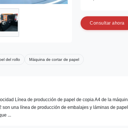
C
o
n
s
u
l
t
a
r
a
h
o
r
a
el del rollo
Máquina de cortar de papel
ocidad Línea de producción de papel de copia A4 de la máqui
 son una línea de producción de embalajes y láminas de papel
ue ...