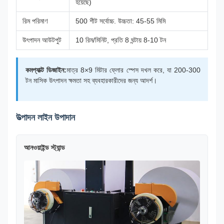
হয়েছে)
রিম পরিমাণ
500 শীট সর্বোচ্চ. উচ্চতা: 45-55 মিমি
উৎপাদন আউটপুট
10 রিম/মিনিট, প্রতি 8 ঘন্টায় 8-10 টন
কমপ্যাক্ট ডিজাইন:
মাত্র 8×9 মিটার ফ্লোর স্পেস দখল করে, যা 200-300
টন মাসিক উৎপাদন ক্ষমতা সহ ব্যবহারকারীদের জন্য আদর্শ।
উত্পাদন লাইন উপাদান
আনওয়াইন্ড স্ট্যান্ড