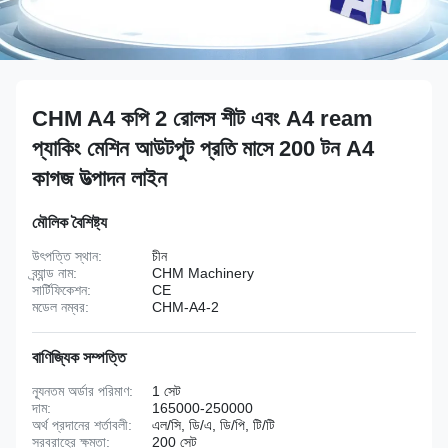
CHM A4 কপি 2 রোলস শীট এবং A4 ream
প্যাকিং মেশিন আউটপুট প্রতি মাসে 200 টন A4
কাগজ উত্পাদন লাইন
মৌলিক বৈশিষ্ট্য
উৎপত্তি স্থান:
চীন
ব্র্যান্ড নাম:
CHM Machinery
সার্টিফিকেশন:
CE
মডেল নম্বর:
CHM-A4-2
বাণিজ্যিক সম্পত্তি
ন্যূনতম অর্ডার পরিমাণ:
1 সেট
দাম:
165000-250000
অর্থ প্রদানের শর্তাবলী:
এল/সি, ডি/এ, ডি/পি, টি/টি
সরবরাহের ক্ষমতা:
200 সেট