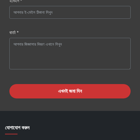
ইমেইল *
বার্তা *
এখনই জমা দিন
যোগাযোগ করুন