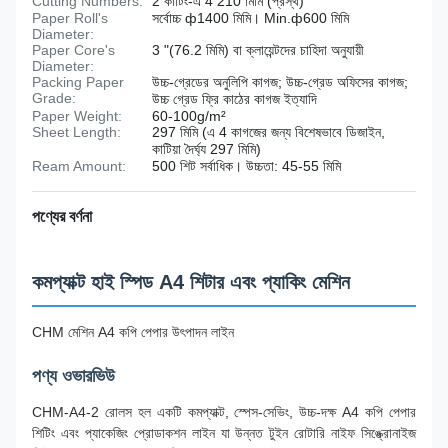
Cutting Numbers:
2 কাটিং-এ 4 210 মিমি (প্রস্থ)
Paper Roll's
সর্বোচ্চ ф1400 মিমি। Min.ф600 মিমি
Diameter:
Paper Core's
3 "(76.2 মিমি) বা ক্লায়েন্টদের চাহিদা অনুযায়ী
Diameter:
Packing Paper
উচ্চ-গ্রেডের অনুলিপি কাগজ; উচ্চ-গ্রেড অফিসের কাগজ;
Grade:
উচ্চ গ্রেড ফ্রি কাঠের কাগজ ইত্যাদি
Paper Weight:
60-100g/m²
Sheet Length:
297 মিমি (এ 4 কাগজের জন্য বিশেষভাবে ডিজাইন,
কাটিয়া দৈর্ঘ্য 297 মিমি)
Ream Amount:
500 শিট সর্বাধিক। উচ্চতা: 45-55 মিমি
পণ্যের বর্ণনা
কমপ্যাক্ট হাই স্পিড A4 শিটার এবং প্যাকিং মেশিন
CHM মেশিন A4 কপি পেপার উৎপাদন লাইন
পণ্য ওভারভিউ
CHM-A4-2 রোলস হল একটি কমপ্যাক্ট, স্পেস-সেভিং, উচ্চ-দক্ষ A4 কপি পেপার
শিটিং এবং প্যাকেজিং প্রোডাকশন লাইন যা উন্নত টুইন রোটারি নাইফ সিঙ্ক্রোনাইজ