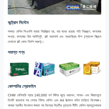
কন্ট্রোল সিস্টেম
সমস্ত মেশিন পিএলসি দ্বারা নিয়ন্ত্রিত হয়, যার মধ্যে রয়েছে গতি নিয়ন্ত্রণ, কাগজের
সংখ্যা, কাগজের রিম আউটপুট, ফল্ট অ্যালার্ম এবং স্বয়ংক্রিয় স্টপ (প্যানেল স্ক্রিনে
দেখানো ফল্ট কোড নির্দেশ করুন)।
সমাপ্ত পণ্য
কোম্পানির প্রোফাইল
CHM মেশিনারি প্রায় 140,000 বর্গ মিটার জুড়ে গুয়াংডং, শানডং এবং জিয়াংসুতে
তিনটি কারখানা সহ পেপার শিটার মেশিন এবং A4 উত্পাদন লাইন তৈরিতে বিশেষজ্ঞ।
আমরা স্বাধীন উৎপাদন ক্ষমতা সহ বিশ্বের দ্বিতীয় বৃহত্তম শীটিং মেশিন প্রস্তুতকারক