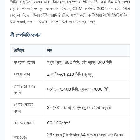
শীটিং প্রযুক্তি ব্যবহার করে। চীনের প্রথম পেপার শিটার মেশিন এবং A4 কপি পেপার
প্রোডাকশন লাইনের মূল ডেভেলপার হিসাবে, CHM মেশিনারি 2004 সাল থেকে শিল্পে
নেতৃত্ব দিচ্ছে। উন্নত টুইন রোটারি টেক, সম্পূর্ণ অটো কাটিং/প্যাকিং/র্যাপিং/স্ট্যাকিং।
উচ্চ-ক্ষমতা, দক্ষ — উচ্চ-চাহিদা A4 উত্পাদন চাহিদা পূরণ করে!
কী স্পেসিফিকেশন
বৈশিষ্ট্য
মান
কাগজের প্রস্থ
স্থূল প্রস্থ 850 মিমি, নেট প্রস্থ 840 মিমি
সংখ্যা কাটা
2 কাটিং-A4 210 মিমি (প্রস্থ)
পেপার রোল এর
সর্বোচ্চ Ф1400 মিমি, ন্যূনতম Ф600 মিমি
ব্যাস
পেপার কোরের
3" (76.2 মিমি) বা ক্লায়েন্টের চাহিদা অনুযায়ী
ব্যাস
কাগজের ওজন
60-100g/m²
297 মিমি (বিশেষভাবে A4 কাগজের জন্য ডিজাইন করা
শীট দৈর্ঘ্য