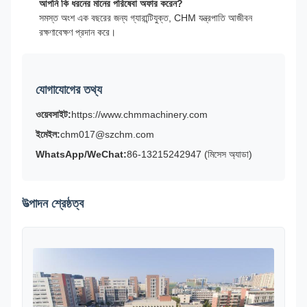
আপনি কি ধরনের মানের পরিষেবা অফার করেন?
সমস্ত অংশ এক বছরের জন্য গ্যারান্টিযুক্ত, CHM যন্ত্রপাতি আজীবন
রক্ষণাবেক্ষণ প্রদান করে।
যোগাযোগের তথ্য
ওয়েবসাইট:
https://www.chmmachinery.com
ইমেইল:
chm017@szchm.com
WhatsApp/WeChat:
86-13215242947 (মিসেস অ্যাডা)
উত্পাদন শ্রেষ্ঠত্ব