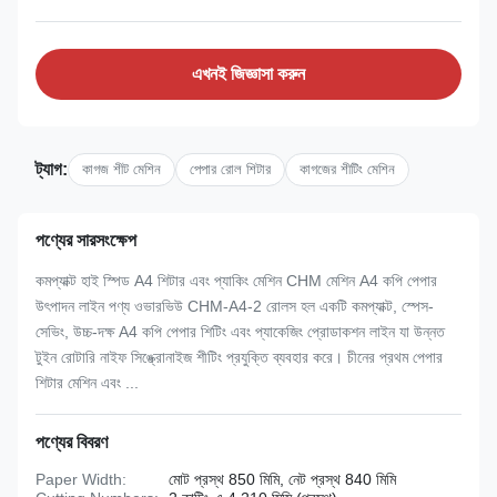
এখনই জিজ্ঞাসা করুন
ট্যাগ:
কাগজ শীট মেশিন
পেপার রোল শিটার
কাগজের শীটিং মেশিন
পণ্যের সারসংক্ষেপ
কমপ্যাক্ট হাই স্পিড A4 শিটার এবং প্যাকিং মেশিন CHM মেশিন A4 কপি পেপার
উৎপাদন লাইন পণ্য ওভারভিউ CHM-A4-2 রোলস হল একটি কমপ্যাক্ট, স্পেস-
সেভিং, উচ্চ-দক্ষ A4 কপি পেপার শিটিং এবং প্যাকেজিং প্রোডাকশন লাইন যা উন্নত
টুইন রোটারি নাইফ সিঙ্ক্রোনাইজ শীটিং প্রযুক্তি ব্যবহার করে। চীনের প্রথম পেপার
শিটার মেশিন এবং ...
পণ্যের বিবরণ
Paper Width:
মোট প্রস্থ 850 মিমি, নেট প্রস্থ 840 মিমি