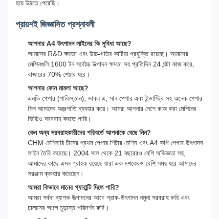
হয়ে উঠতে পেরেছি।
প্রায়শই জিজ্ঞাসিত প্রশ্নাবলী
আপনার A4 উৎপাদন লাইনের কি সুবিধা আছে?
আমাদের R&D ক্ষমতা এবং উচ্চ-গতির কাটিয়া প্রযুক্তি রয়েছে। আমাদের
মেশিনগুলি 1600 টন সর্বোচ্চ উত্পাদন ক্ষমতা সহ প্রতিদিন 24 ঘন্টা কাজ করে,
বাজারের 70% শেয়ার ধরে।
আপনার কোন মামলা আছে?
এনডি পেপার (পাকিস্তান), ডাবল এ, সান পেপার এবং ইন্ডাস্ট্রি সহ অনেক পেপার
মিল আমাদের যন্ত্রপাতি ব্যবহার করে। আমরা আপনার দেশে কাজ করা মেশিনের
ভিডিও সরবরাহ করতে পারি।
কেন অন্য সরবরাহকারীদের পরিবর্তে আপনাকে বেছে নিন?
CHM মেশিনারি চীনের প্রথম পেপার শিটার মেশিন এবং A4 কপি পেপার উৎপাদন
লাইন তৈরি করেছে। 2004 সাল থেকে 21 বছরেরও বেশি অভিজ্ঞতা সহ,
আমাদের কাছে এমন গ্রাহক রয়েছে যারা এক দশকেরও বেশি সময় ধরে আমাদের
সরঞ্জাম ব্যবহার করেছেন।
আমরা কিভাবে মানের গ্যারান্টি দিতে পারি?
আমরা সর্বদা ব্যাপক উত্পাদনের আগে প্রাক-উৎপাদন নমুনা সরবরাহ করি এবং
চালানের আগে চূড়ান্ত পরিদর্শন করি।