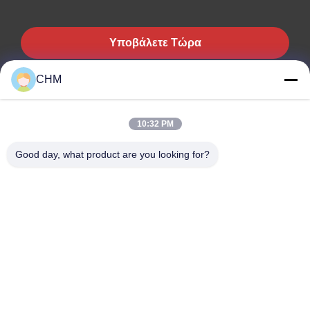
Υποβάλετε Τώρα
CHM
Επικοινωνήστε
10:32 PM
Good day, what product are you looking for?
Έχετε ερωτήσεις ή χρειάζεστε μια προσφορά; Επικοινωνήστε μαζί μας
τώρα!
Ερώτηση Τώρα
Γρήγοροι Σύνδεσμοι
Σπίτι