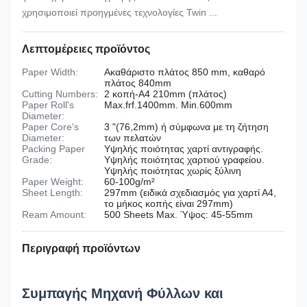
χρησιμοποιεί προηγμένες τεχνολογίες Twin ...
Λεπτομέρειες προϊόντος
Paper Width:
Ακαθάριστο πλάτος 850 mm, καθαρό
πλάτος 840mm
Cutting Numbers:
2 κοπή-Α4 210mm (πλάτος)
Paper Roll's
Max.frf.1400mm. Min.600mm
Diameter:
Paper Core's
3 "(76,2mm) ή σύμφωνα με τη ζήτηση
Diameter:
των πελατών
Packing Paper
Υψηλής ποιότητας χαρτί αντιγραφής.
Grade:
Υψηλής ποιότητας χαρτιού γραφείου.
Υψηλής ποιότητας χωρίς ξύλινη
Paper Weight:
60-100g/m²
Sheet Length:
297mm (ειδικά σχεδιασμός για χαρτί Α4,
το μήκος κοπής είναι 297mm)
Ream Amount:
500 Sheets Max. Ύψος: 45-55mm
Περιγραφή προϊόντων
Συμπαγής Μηχανή Φύλλων και