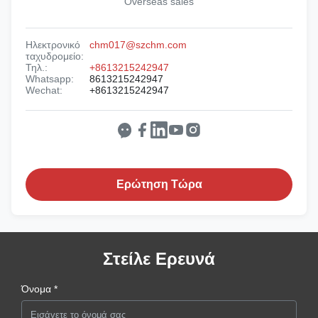
Overseas sales
Ηλεκτρονικό
chm017@szchm.com
ταχυδρομείο:
Τηλ.:
+8613215242947
Whatsapp:
8613215242947
Wechat:
+8613215242947
Ερώτηση Τώρα
Στείλε Ερευνά
Όνομα *