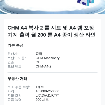
CHM A4 복사 2 롤 시트 및 A4 램 포장
기계 출력 월 200 톤 A4 종이 생산 라인
기본 특성
원산지:
중국
브랜드 이름:
CHM Machinery
인증:
CE
모델 번호:
CHM-A4-2
부동산 거래
최소 주문 수량:
1세트
가격:
165000-250000
지불 조건:
L/C,D/A,D/P,T/T
공급 능력:
200 세트