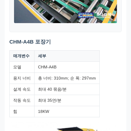
CHM-A4B 포장기
매개변수
세부
모델
CHM-A4B
용지 너비
총 너비: 310mm; 순 폭: 297mm
설계 속도
최대 40 묶음/분
작동 속도
최대 35연/분
힘
18KW