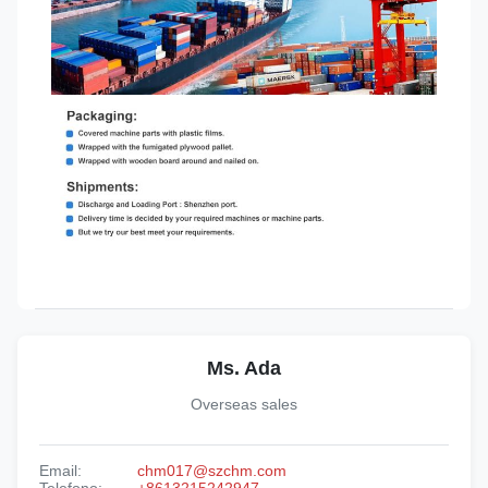
Ms. Ada
Overseas sales
Email:
chm017@szchm.com
Telefono:
+8613215242947