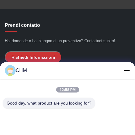
Prendi contatto
Hai domande o hai bisogno di un preventivo? Contattaci subito!
Richiedi Informazioni
CHM
Link Veloci
12:58 PM
Casa
Chi siamo
Good day, what product are you looking for?
prodotti
Contattici