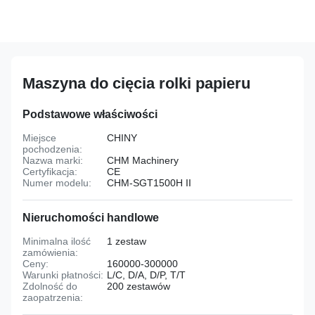
Maszyna do cięcia rolki papieru
Podstawowe właściwości
Miejsce
CHINY
pochodzenia:
Nazwa marki:
CHM Machinery
Certyfikacja:
CE
Numer modelu:
CHM-SGT1500H II
Nieruchomości handlowe
Minimalna ilość
1 zestaw
zamówienia:
Ceny:
160000-300000
Warunki płatności:
L/C, D/A, D/P, T/T
Zdolność do
200 zestawów
zaopatrzenia: