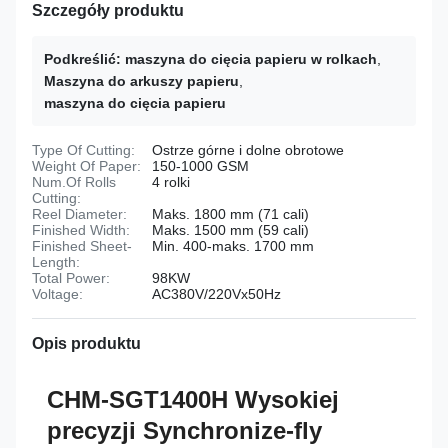
Szczegóły produktu
Podkreślić:
maszyna do cięcia papieru w rolkach
,
Maszyna do arkuszy papieru
,
maszyna do cięcia papieru
Type Of Cutting:
Ostrze górne i dolne obrotowe
Weight Of Paper:
150-1000 GSM
Num.Of Rolls
4 rolki
Cutting:
Reel Diameter:
Maks. 1800 mm (71 cali)
Finished Width:
Maks. 1500 mm (59 cali)
Finished Sheet-
Min. 400-maks. 1700 mm
Length:
Total Power:
98KW
Voltage:
AC380V/220Vx50Hz
Opis produktu
CHM-SGT1400H Wysokiej
precyzji Synchronize-fly