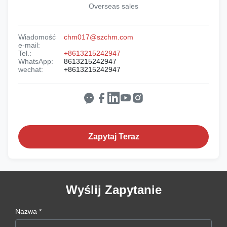
Overseas sales
Wiadomość
chm017@szchm.com
e-mail:
Tel.:
+8613215242947
WhatsApp:
8613215242947
wechat:
+8613215242947
Zapytaj Teraz
Wyślij Zapytanie
Nazwa *