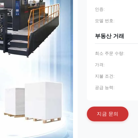
인증:
모델 번호:
부동산 거래
최소 주문 수량:
가격:
지불 조건:
공급 능력:
지
금
문
의