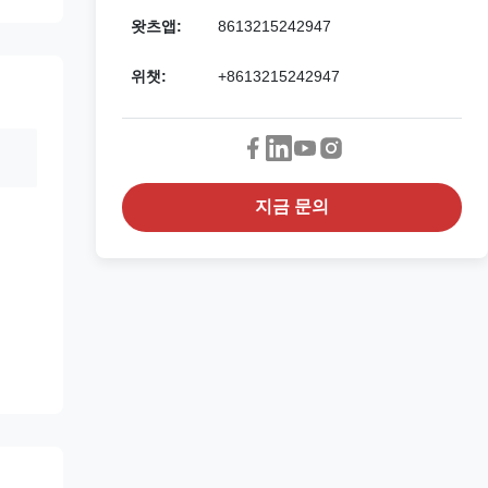
왓츠앱:
8613215242947
위챗:
+8613215242947
지금 문의