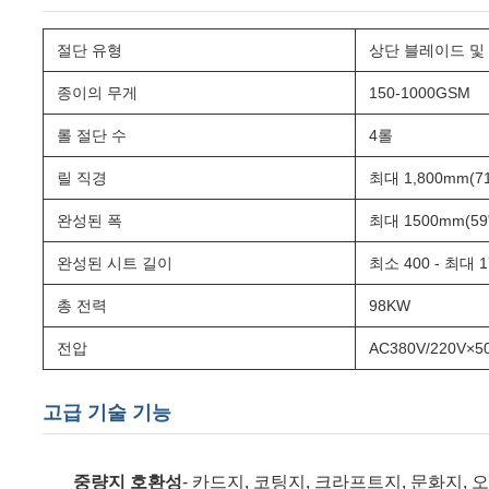
절단 유형
상단 블레이드 및
종이의 무게
150-1000GSM
롤 절단 수
4롤
릴 직경
최대 1,800mm(71
완성된 폭
최대 1500mm(59
완성된 시트 길이
최소 400 - 최대 
총 전력
98KW
전압
AC380V/220V×5
고급 기술 기능
중량지 호환성
- 카드지, 코팅지, 크라프트지, 문화지,