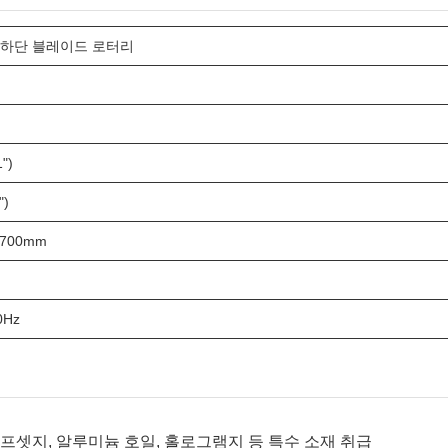
 하단 블레이드 로터리
")
")
1700mm
0Hz
 오프셋지, 알루미늄 호일, 홀로그램지 등 특수 소재 취급