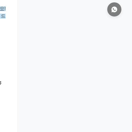
요!
 드
류