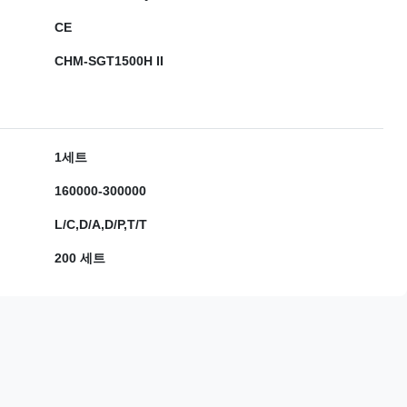
CE
CHM-SGT1500H II
1세트
160000-300000
L/C,D/A,D/P,T/T
200 세트