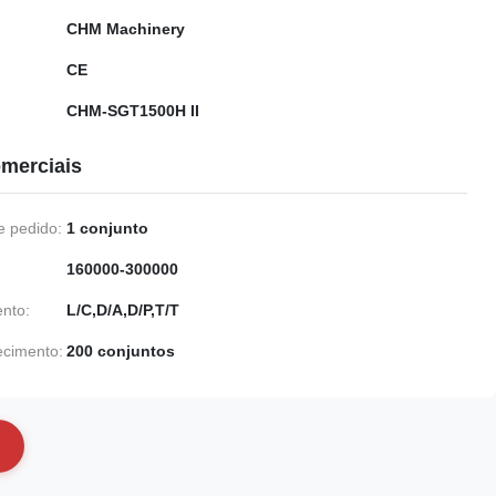
CHM Machinery
CE
CHM-SGT1500H II
merciais
 pedido:
1 conjunto
160000-300000
nto:
L/C,D/A,D/P,T/T
ecimento:
200 conjuntos