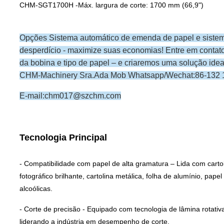
CHM-SGT1700H -Máx. largura de corte: 1700 mm (66,9")
Opções Sistema automático de emenda de papel e sistema
desperdício - maximize suas economias! Entre em contato
da bobina e tipo de papel – e criaremos uma solução ide
CHM-Machinery Sra.Ada Mob Whatsapp/Wechat:86-132 
E-mail:chm017@szchm.com
Tecnologia Principal
- Compatibilidade com papel de alta gramatura – Lida com cartolin
fotográfico brilhante, cartolina metálica, folha de alumínio, pa
alcoólicas.
- Corte de precisão - Equipado com tecnologia de lâmina rotati
liderando a indústria em desempenho de corte.