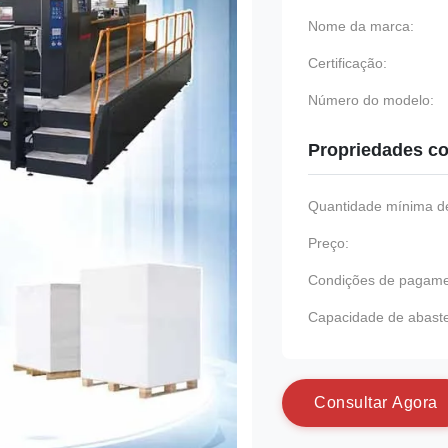
Nome da marca:
Certificação:
Número do modelo:
Propriedades co
Quantidade mínima de
Preço:
Condições de pagame
Capacidade de abast
C
o
n
s
u
l
t
a
r
A
g
o
r
a