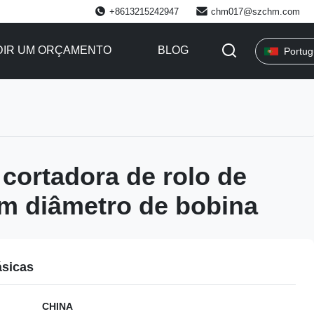
+8613215242947
chm017@szchm.com
DIR UM ORÇAMENTO
BLOG
Portu
cortadora de rolo de
m diâmetro de bobina
ásicas
CHINA