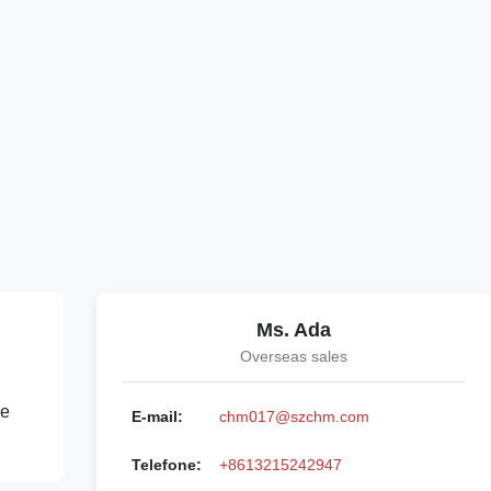
Ms. Ada
Overseas sales
de
E-mail:
chm017@szchm.com
Telefone:
+8613215242947