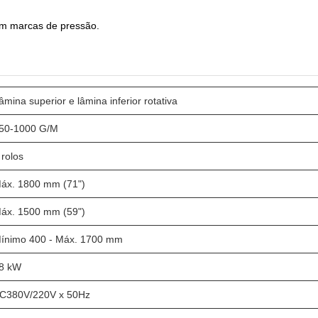
em marcas de pressão.
âmina superior e lâmina inferior rotativa
50-1000 G/M
 rolos
áx. 1800 mm (71")
áx. 1500 mm (59")
ínimo 400 - Máx. 1700 mm
8 kW
C380V/220V x 50Hz