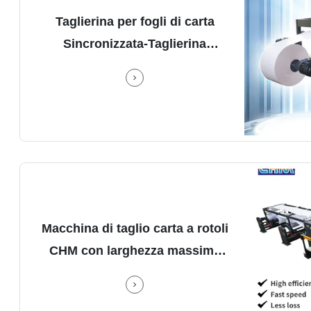
i di carta Sincronizzata-Taglierina rotativa doppia per fogli di carta
Taglierina per fogli di carta
CHM-1
Sincronizzata-Taglierina
g
Speed
rotativa doppia per fogli di carta
Mach
res
Machi
nal
Cutt
er,
Sta
s
feat
Au
za massima del foglio di 1400 mm per la gamma di carta da 60 a 500 grammi
Macchina di taglio carta a rotoli
CH
CHM con larghezza massima
g
packa
del foglio di 1400 mm per la
Copy
g
gamma di carta da 60 a 500
Sheet
ct
A4-4