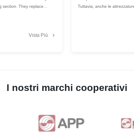
ng section. They replace
Tuttavia, anche le attrezzatu
quotidiana e set
t tension settings, or
dipendono da una manutenzio
per le macchine
ing unit, hoping to eliminate
mantenere l'accuratezza del tag
sfogliatrici
aper wrinkles, web drifting,
della produzione e una lunga 
Vista Più
 or ...
fabbriche, gli operatori ...
I nostri marchi cooperativi