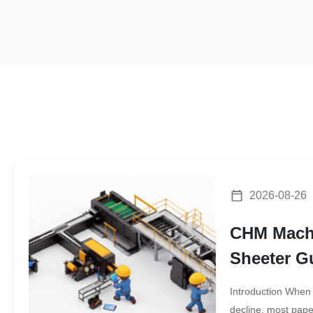
2026-08-26
CHM Machi
Sheeter G
Adjustmen
Introduction When c
Overlooke
decline, most pape