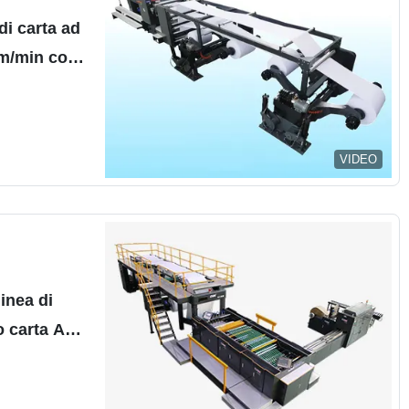
 di carta ad
 m/min con
 mm per
/1700/1900
VIDEO
inea di
o carta A4
bricazione
4