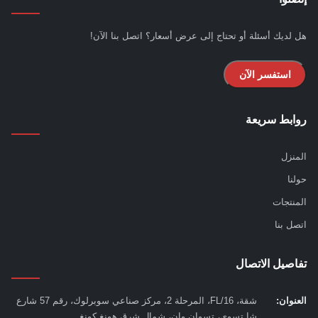
لديك أسئلة أو تحتاج إلى عرض أسعار؟ اتصل بنا الآن!
استفسر الآن
بط سريعة
نزل
نا
نتجات
ل بنا
صيل الاتصال
نوان:
شقة، 16/FL، المرحلة 2، مركز صناعي سوبرلوك، رقم 57 شارع
شا تسوي، تسوان وان، شمال شرق هونغ كونغ