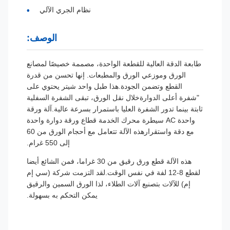
نظام الجري الآلي
الوصف:
طابعة الدقة العالية للقطعة الواحدة، مصممة خصيصًا لمصانع
الورق وموزعي الورق والمطبعات. إنها تحسن من قدرة
القطع وتضمن الجودة.هذا طبل واحد شيتر يحتوي على
"شفرة أعلى الدوارةخلال نقل الورق، تبقى الشفرة السفلية
ثابتة بينما تدور الشفرة العليا باستمرار بسرعة عالية.آلة ورقة
واحدة AC سيطرة محرك الخدمة قطاع ورقة دوارة واحدة
مع دقة واستقرارهذه الآلة تتعامل مع أحجام الورق من 60
إلى 550 غرام.
هذه الآلة قطع ورق رقيق من 30 غراما، فمن الشائع أيضا
لقطع 8-12 لفة في نفس الوقت.لقد التزمت شركة (سي إم
إم) للآلات بتصنيع آلات الطلاء، لذا الورق السمين والرقيق
يمكن التحكم به بسهولة.