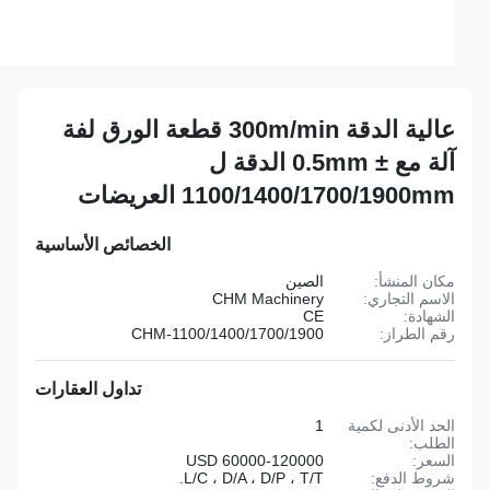
عالية الدقة 300m/min قطعة الورق لفة
آلة مع ± 0.5mm الدقة ل
1100/1400/1700/1900mm العريضات
الخصائص الأساسية
مكان المنشأ:
الصين
الاسم التجاري:
CHM Machinery
الشهادة:
CE
رقم الطراز:
CHM-1100/1400/1700/1900
تداول العقارات
الحد الأدنى لكمية
1
الطلب:
السعر:
60000-120000 USD
شروط الدفع:
L/C ، D/A ، D/P ، T/T.