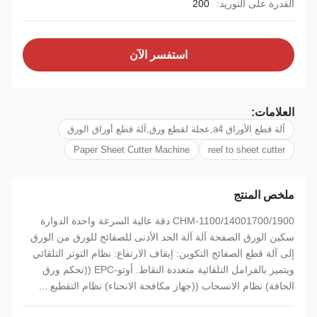
القدرة على التوريد:
200
استفسر الآن
العلامات:
آلة قطع الأوراق a4,عجلة لقطع ورق,آلة قطع أوراق الورق
Paper Sheet Cutter Machine
reel to sheet cutter
ملخص المنتج
CHM-1100/14001700/1900 دقة عالية السرعة واحدة الدوارة
سكين الورق الصفحة آلة آلة الحد الأدنى للصفائح للورق من الورق
إلى آلة قطع الصفائح التكوين: إيقاف الارتفاع: نظام التوتر التلقائي
ويتميز بالفرامل التلقائية متعددة النقاط. أوتو-EPC ((تحكم ورق
الحافة) نظام الانسحاب ((جهاز مكافحة الانحناء) نظام التقطيع ...