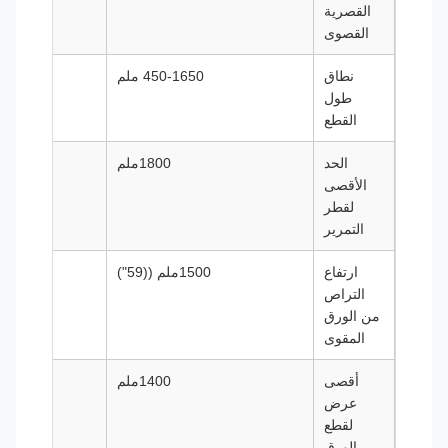
القصرية
القصوى
نطاق
450-1650 ملم
0-1650
طول
القطع
الحد
1800ملم
الأقصى
لقطر
التمرير
ارتفاع
1500ملم ((59")
1500ملم ((59")
التراص
من الورق
المقوى
أقصى
1400ملم
عرض
لقطع
الورق