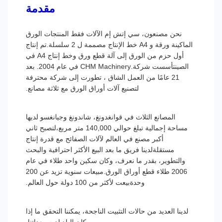
مقدمة
نحن مصنعون، سي إتش إم الآلات فقط المنتجات الورق
الماكينة ورقة و A4 خط الإنتاج مصممة ل 2 سلسلة.تم إنتاج
أول حزم من الورق إلى آلة قطع ورق وخط إنتاج A4 في
الصينتأسست شركة.CHM Machinery في عام 2004. بعد
21 عامًا من العمل الشاق ، تطورت إلى شركة محترفة
لتصنيع آلات أوراق الورق مع ثلاثة مصانع.
المصانع الثلاث في قوانغدونغ، شاندونغ وجيانغسو لديها
مساحة إجمالية تبلغ حوالي 140,000 متر مربع،لتصبح ثاني
أكبر مصنع في العالم لآلات الصفائح مع قدرة إنتاج
مستقلةلدينا فريق ما بعد البيع الأكثر احترافية والبحث
والتطوير، بقدر ما نعرف، وكان سكين واحد طلاء في عام
2006 طلاء قطع أوراق الورق.مبيعات سنوية تزيد عن 200
وحدةبيعت لأكثر من 100 دولة حول العالم.
لدينا العديد من حالات التثبيت الناجحة، يمكننا التحقق ما إذا
كان البلد لديه معداتنا.