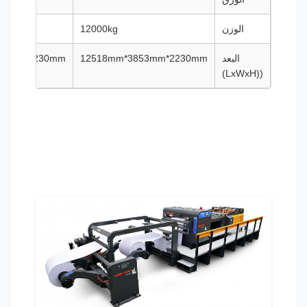
الوزن
12000kg
000
البعد
12518mm*3853mm*2230mm
m*4153mm*2230mm
((LxWxH)