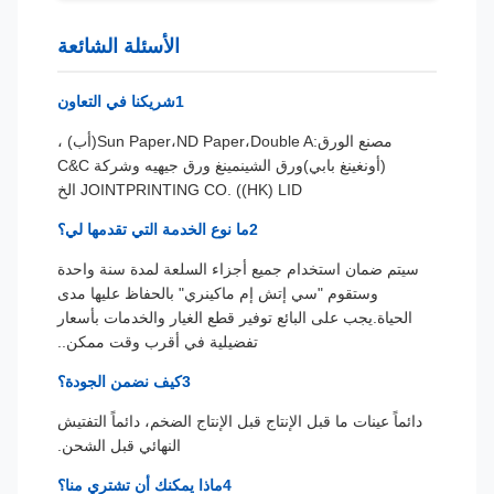
الأسئلة الشائعة
1شريكنا في التعاون
مصنع الورق:Sun Paper،ND Paper،Double A
(أب) ،
(أونغينغ بابي)
ورق الشينمينغ ورق جيهيه وشركة C&C
JOINTPRINTING CO. ((HK) LID الخ
2ما نوع الخدمة التي تقدمها لي؟
سيتم ضمان استخدام جميع أجزاء السلعة لمدة سنة واحدة
وستقوم "سي إتش إم ماكينري" بالحفاظ عليها مدى
الحياة.يجب على البائع توفير قطع الغيار والخدمات بأسعار
تفضيلية في أقرب وقت ممكن..
3كيف نضمن الجودة؟
دائماً عينات ما قبل الإنتاج قبل الإنتاج الضخم، دائماً التفتيش
النهائي قبل الشحن.
4ماذا يمكنك أن تشتري منا؟