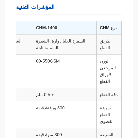
المؤشرات التقنية
نوع CHM
CHM-1400
00
طريق
الشفرة العليا دوارة، الشفرة
الشفرة العليا دوار
القطع
السفلية ثابتة
الس
الوزن
60-550GSM
GSM
المرجعي
لأوراق
القطع
دقة القطع
± 0.5 ملم
سرعة
300 ورقة/دقيقة
300 ورقة/دقيقة
القطع
القصوى
السرعة
300 متر/دقيقة
300 متر/دقيقة