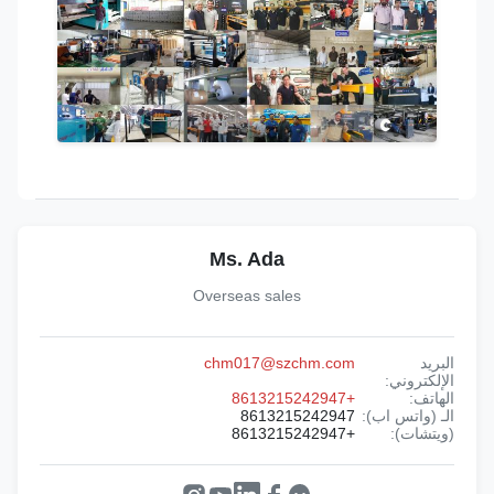
Ms. Ada
Overseas sales
البريد
chm017@szchm.com
الإلكتروني:
الهاتف:
+8613215242947
الـ (واتس اب):
8613215242947
(ويتشات):
+8613215242947