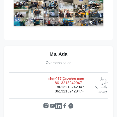
Ms. Ada
Overseas sales
ایمیل:
chm017@szchm.com
تلفن:
+8613215242947
واتساپ:
8613215242947
ویچت:
+8613215242947