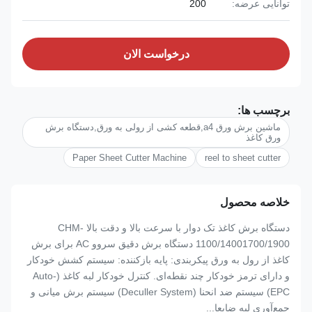
توانایی عرضه:
200
درخواست الان
برچسب ها:
ماشین برش ورق a4,قطعه کشی از رولی به ورق,دستگاه برش
ورق کاغذ
Paper Sheet Cutter Machine
reel to sheet cutter
خلاصه محصول
دستگاه برش کاغذ تک دوار با سرعت بالا و دقت بالا CHM-
1100/14001700/1900 دستگاه برش دقیق سروو AC برای برش
کاغذ از رول به ورق پیکربندی: پایه بازکننده: سیستم کشش خودکار
و دارای ترمز خودکار چند نقطه‌ای. کنترل خودکار لبه کاغذ (Auto-
EPC) سیستم ضد انحنا (Deculler System) سیستم برش میانی و
جمع‌آوری لبه ضایعا...