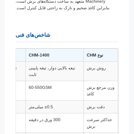
Machinery متعهد به ساخت دستگاه‌های برش است،
بنابراین کاغذ ضخیم و نازک به راحتی قابل کنترل است.
شاخص‌های فنی
نوع CHM
CHM-1400
0
روش برش
تیغه بالایی دوار، تیغه پایینی
تیغه بالایی دوار،
ثابت
وزن مرجع برش
60-550GSM
SM
کاغذ
دقت برش
±0.5 میلی‌متر
±0.5 می
حداکثر سرعت
300 ورق در دقیقه
300 ورق در دقیقه
برش