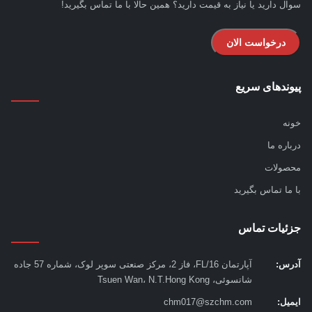
ل دارید یا نیاز به قیمت دارید؟ همین حالا با ما تماس بگیرید!
درخواست الان
ندهای سریع
ه
اره ما
ولات
ما تماس بگیرید
ئیات تماس
س:
آپارتمان 16/FL، فاز 2، مرکز صنعتی سوپر لوک، شماره 57 جاده
شاتسوئی، Tsuen Wan، N.T.Hong Kong
یل:
chm017@szchm.com