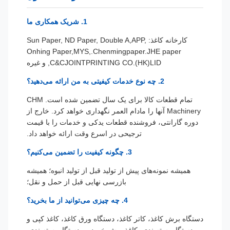
1. شریک همکاری ما
کارخانه کاغذ: Sun Paper, ND Paper, Double A
,APP,
Onhing Pape
r,MYS,.Chenmingpaper.JHE paper
,C&CJOINTPRINTING CO.(HK)LID و غیره
2. چه نوع خدمات کیفیتی به من ارائه می‌دهید؟
تمام قطعات کالا برای یک سال تضمین شده است. CHM
Machinery آنها را مادام العمر نگهداری خواهد کرد. خارج از
دوره گارانتی، فروشنده قطعات یدکی و خدمات را با قیمت
ترجیحی در اسرع وقت ارائه خواهد داد.
3. چگونه کیفیت را تضمین می‌کنیم؟
همیشه نمونه‌های پیش از تولید قبل از تولید انبوه؛ همیشه
بازرسی نهایی قبل از حمل و نقل؛
4. چه چیزی می‌توانید از ما بخرید؟
دستگاه برش کاغذ، کاتر کاغذ، دستگاه ورق کاغذ، کاغذ کپی و
دستگاه بسته‌بندی، کاغذ برش خورده و دستگاه بسته‌بندی.