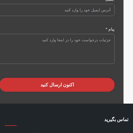
پیام *
اکنون ارسال کنید
س بگیرید