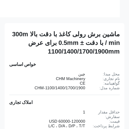
ماشین برش رولی کاغذ با دقت بالا 300m
/ min با دقت ± 0.5mm برای عرض
1100/1400/1700/1900mm
خواص اساسی
محل مبدا:
چین
نام تجاری:
CHM Machinery
گواهینامه:
CE
شماره مدل:
CHM-1100/1400/1700/1900
املاک تجاری
حداقل مقدار
1
سفارش:
قیمت:
60000-120000 USD
شرایط پرداخت:
L/C ، D/A ، D/P ، T/T