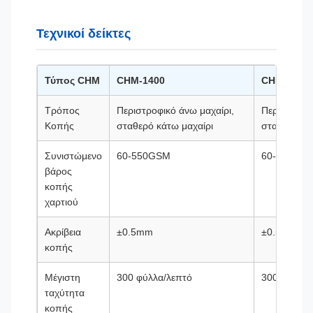
Τεχνικοί δείκτες
Τύπος CHM
CHM-1400
CHM-1700
Τρόπος
Περιστροφικό άνω μαχαίρι,
Περιστροφικ
Κοπής
σταθερό κάτω μαχαίρι
σταθερό κά
Συνιστώμενο
60-550GSM
60-550GS
βάρος
κοπής
χαρτιού
Ακρίβεια
±0.5mm
±0.5mm
κοπής
Μέγιστη
300 φύλλα/λεπτό
300 φύλλα/
ταχύτητα
κοπής