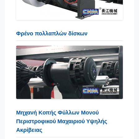
Φρένο πολλαπλών δίσκων
Μηχανή Κοπής Φύλλων Μονού
Περιστροφικού Μαχαιριού Υψηλής
Ακρίβειας