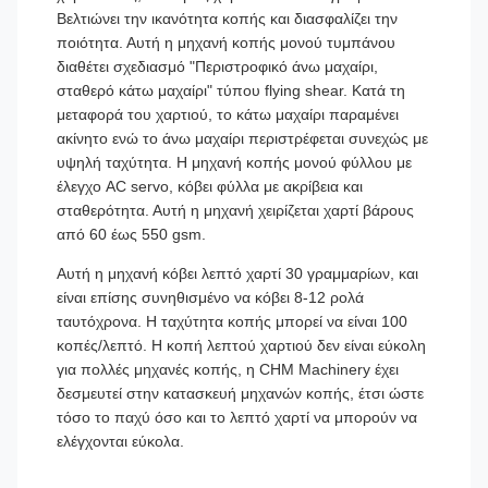
Βελτιώνει την ικανότητα κοπής και διασφαλίζει την
ποιότητα. Αυτή η μηχανή κοπής μονού τυμπάνου
διαθέτει σχεδιασμό "Περιστροφικό άνω μαχαίρι,
σταθερό κάτω μαχαίρι" τύπου flying shear. Κατά τη
μεταφορά του χαρτιού, το κάτω μαχαίρι παραμένει
ακίνητο ενώ το άνω μαχαίρι περιστρέφεται συνεχώς με
υψηλή ταχύτητα. Η μηχανή κοπής μονού φύλλου με
έλεγχο AC servo, κόβει φύλλα με ακρίβεια και
σταθερότητα. Αυτή η μηχανή χειρίζεται χαρτί βάρους
από 60 έως 550 gsm.
Αυτή η μηχανή κόβει λεπτό χαρτί 30 γραμμαρίων, και
είναι επίσης συνηθισμένο να κόβει 8-12 ρολά
ταυτόχρονα. Η ταχύτητα κοπής μπορεί να είναι 100
κοπές/λεπτό. Η κοπή λεπτού χαρτιού δεν είναι εύκολη
για πολλές μηχανές κοπής, η CHM Machinery έχει
δεσμευτεί στην κατασκευή μηχανών κοπής, έτσι ώστε
τόσο το παχύ όσο και το λεπτό χαρτί να μπορούν να
ελέγχονται εύκολα.