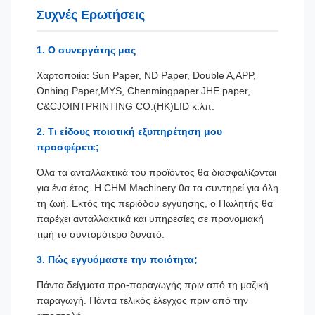
Συχνές Ερωτήσεις
1. Ο συνεργάτης μας
Χαρτοποιία: Sun Paper, ND Paper, Double A
,APP,
Onhing Pape
r,MYS,.Chenmingpaper.JHE paper,
C&CJOINTPRINTING CO.(HK)LID κ.λπ.
2. Τι είδους ποιοτική εξυπηρέτηση μου
προσφέρετε;
Όλα τα ανταλλακτικά του προϊόντος θα διασφαλίζονται
για ένα έτος. Η CHM Machinery θα τα συντηρεί για όλη
τη ζωή. Εκτός της περιόδου εγγύησης, ο Πωλητής θα
παρέχει ανταλλακτικά και υπηρεσίες σε προνομιακή
τιμή το συντομότερο δυνατό.
3. Πώς εγγυόμαστε την ποιότητα;
Πάντα δείγματα προ-παραγωγής πριν από τη μαζική
παραγωγή. Πάντα τελικός έλεγχος πριν από την