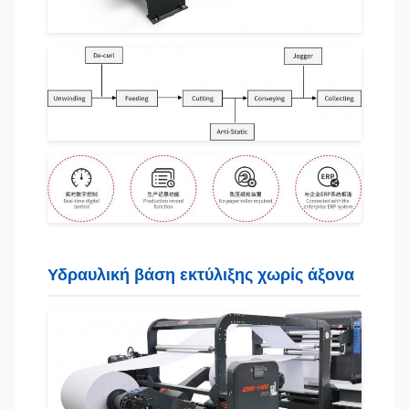
Υδραυλική βάση εκτύλιξης χωρίς άξονα