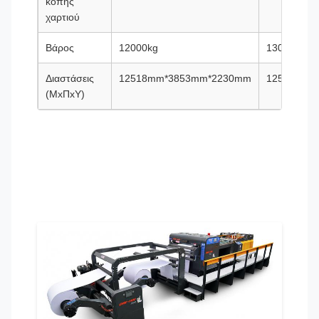
κοπής
χαρτιού
Βάρος
12000kg
13000kg
Διαστάσεις
12518mm*3853mm*2230mm
12518mm*
(ΜxΠxΥ)