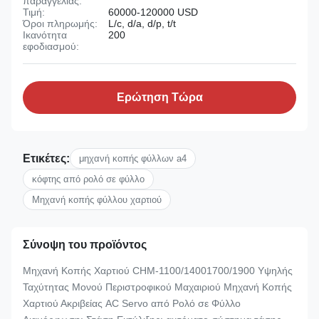
παραγγελίας:
Τιμή:
60000-120000 USD
Όροι πληρωμής:
L/c, d/a, d/p, t/t
Ικανότητα
200
εφοδιασμού:
Ερώτηση Τώρα
Ετικέτες:
μηχανή κοπής φύλλων a4
κόφτης από ρολό σε φύλλο
Μηχανή κοπής φύλλου χαρτιού
Σύνοψη του προϊόντος
Μηχανή Κοπής Χαρτιού CHM-1100/14001700/1900 Υψηλής
Ταχύτητας Μονού Περιστροφικού Μαχαιριού Μηχανή Κοπής
Χαρτιού Ακριβείας AC Servo από Ρολό σε Φύλλο