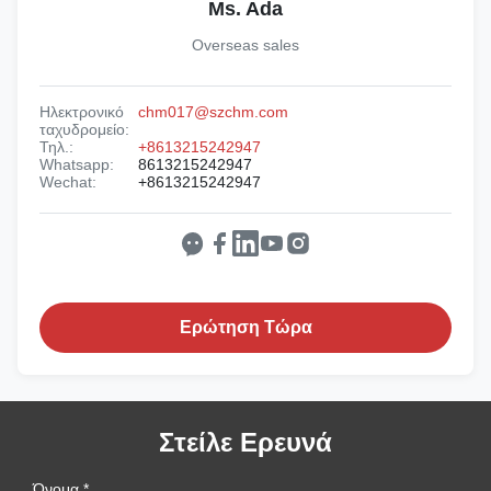
Ms. Ada
Overseas sales
Ηλεκτρονικό
chm017@szchm.com
ταχυδρομείο:
Τηλ.:
+8613215242947
Whatsapp:
8613215242947
Wechat:
+8613215242947
Ερώτηση Τώρα
Στείλε Ερευνά
Όνομα *