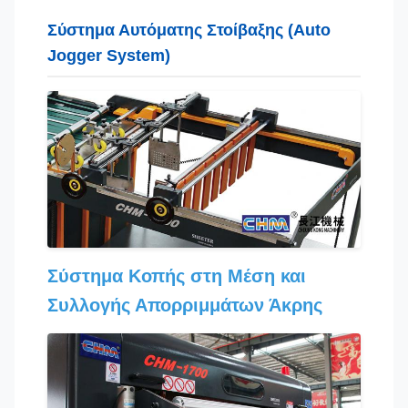
Σύστημα Αυτόματης Στοίβαξης (Auto
Jogger System)
Σύστημα Κοπής στη Μέση και
Συλλογής Απορριμμάτων Άκρης