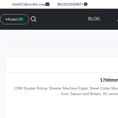
chm017@szchm.com
+8613215242947
BLOG
Arabic
CHM Double Rotray Sheeter Machine Paper Sheet Cutter Machi
from Taiwan and Britain, AC servo m