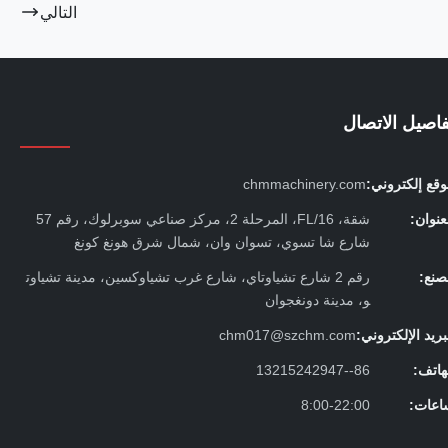
التالي
فاصيل الاتصال
قع إلكتروني:
chmmachinery.com
عنوان:
شقة، 16/FL، المرحلة 2، مركز صناعي سوبرلوك، رقم 57
شارع شا تسوي، تسوان وان، شمال شرق هونغ كونغ
صنع:
رقم 2 شارع تشياوتاي، شارع غرب تشياوكسين، مدينة تشياوت
و، مدينة دونغجوان
بريد الإلكتروني:
chm017@szchm.com
هاتف:
86--13215242947
اعات:
8:00-22:00