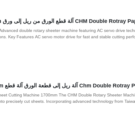
CH آلة قطع الورق من ريل إلى ورق 1700mm
anced double rotary sheeter machine featuring AC servo drive techno
ons. Key Features AC servo motor drive for fast and stable cutting perfo
heet Cutting Machine 1700mm The CHM Double Rotary Sheeter Machine
into precisely cut sheets. Incorporating advanced technology from Taiwan 