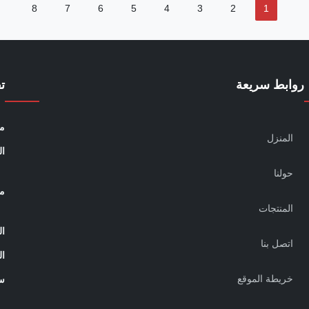
8
7
6
5
4
3
2
1
روابط سريعة
ت
مو
المنزل
ال
حولنا
م
المنتجات
ال
اتصل بنا
ال
خريطة الموقع
س