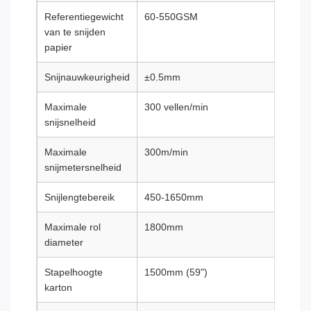
Referentiegewicht
60-550GSM
60-
van te snijden
papier
Snijnauwkeurigheid
±0.5mm
±0.
Maximale
300 vellen/min
300 v
snijsnelheid
Maximale
300m/min
300m
snijmetersnelheid
Snijlengtebereik
450-1650mm
450
Maximale rol
1800mm
180
diameter
Stapelhoogte
1500mm (59")
1500
karton