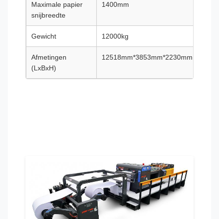
Maximale papier
1400mm
170
snijbreedte
Gewicht
12000kg
1300
Afmetingen
12518mm*3853mm*2230mm
125
(LxBxH)