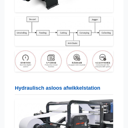
Hydraulisch asloos afwikkelstation