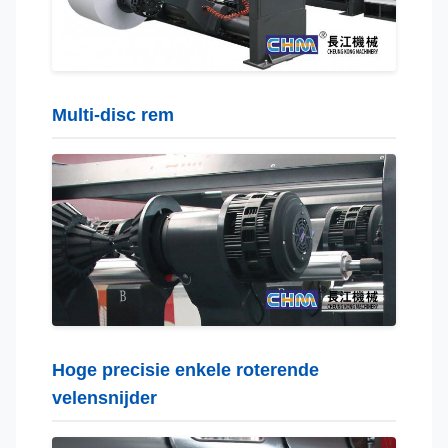
Multi-disc rem
Hoge precisie enkele roterende
velensnijder