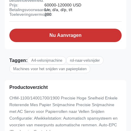
bestelhoeveelheid:
Prijs:
60000-120000 USD
Betalingsvoorwaarden:
L/c, d/a, d/p, t/t
Toeleveringsvermogen:
200
Nu Aanvragen
Taggen:
A4-velsnijmachine
rol-naar-velsnijder
Machines voor het snijden van papierplaten
Productoverzicht
CHM-1100/14001700/1900 Precisie Hoge Snelheid Enkele
Roterende Mes Papier Snijmachine Precisie Snijmachine
met AC Servo voor Papierrollen naar Vellen Snijden
Configuratie: Afwikkelstation: Automatisch spansysteem en
voorzien van meerpunts automatische remmen. Auto-EPC