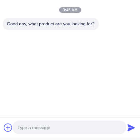
3:45 AM
Good day, what product are you looking for?
Ms. Ada
Overseas sales
Email:
chm017@szchm.com
Telefono:
+8613215242947
Whatsapp:
8613215242947
Wechat:
+8613215242947
Richiedi Informazioni