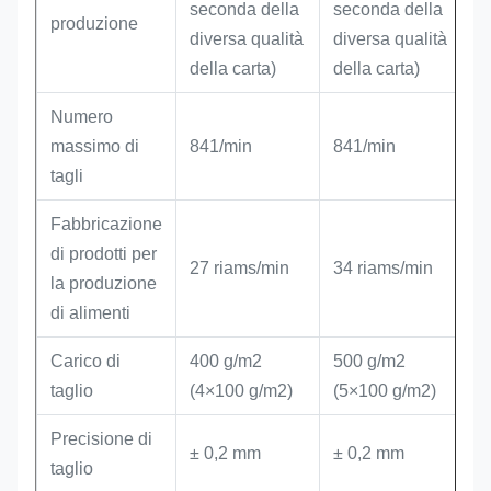
seconda della
seconda della
produzione
diversa qualità
diversa qualità
della carta)
della carta)
Numero
massimo di
841/min
841/min
tagli
Fabbricazione
di prodotti per
27 riams/min
34 riams/min
la produzione
di alimenti
Carico di
400 g/m2
500 g/m2
taglio
(4×100 g/m2)
(5×100 g/m2)
Precisione di
± 0,2 mm
± 0,2 mm
taglio