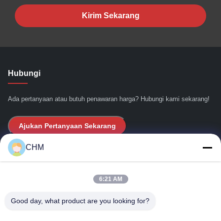
Kirim Sekarang
Hubungi
Ada pertanyaan atau butuh penawaran harga? Hubungi kami sekarang!
Ajukan Pertanyaan Sekarang
CHM
Tautan Cepat
6:21 AM
Rumah
Tentang Kami
Good day, what product are you looking for?
Produk