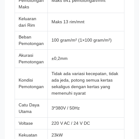
Pemotongan
Maks 841 pemotongan/mnt
Maks
Keluaran
Maks 13 rim/mnt
dari Rim
Beban
100 gram/m² (1×100 gram/m²)
Pemotongan
Akurasi
±0,2mm
Pemotongan
Tidak ada variasi kecepatan, tidak
Kondisi
ada jeda, potong semua kertas
Pemotongan
sekaligus dengan kertas yang
memenuhi syarat
Catu Daya
3*380V / 50Hz
Utama
Voltase
220 V AC / 24 V DC
Kekuatan
23kW