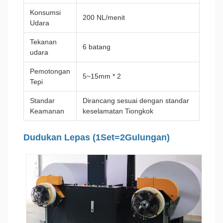
Konsumsi
200 NL/menit
Udara
Tekanan
6 batang
udara
Pemotongan
5~15mm * 2
Tepi
Standar
Dirancang sesuai dengan standar
Keamanan
keselamatan Tiongkok
Dudukan Lepas (1Set=2Gulungan)