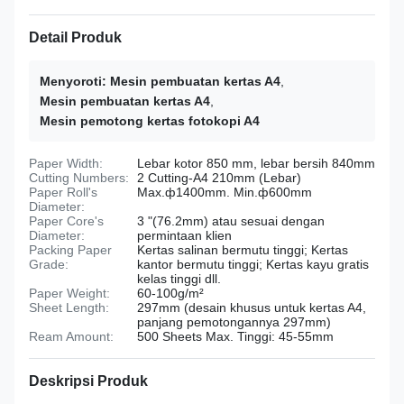
Detail Produk
Menyoroti:
Mesin pembuatan kertas A4
,
Mesin pembuatan kertas A4
,
Mesin pemotong kertas fotokopi A4
Paper Width:
Lebar kotor 850 mm, lebar bersih 840mm
Cutting Numbers:
2 Cutting-A4 210mm (Lebar)
Paper Roll's
Max.ф1400mm. Min.ф600mm
Diameter:
Paper Core's
3 "(76.2mm) atau sesuai dengan
Diameter:
permintaan klien
Packing Paper
Kertas salinan bermutu tinggi; Kertas
Grade:
kantor bermutu tinggi; Kertas kayu gratis
kelas tinggi dll.
Paper Weight:
60-100g/m²
Sheet Length:
297mm (desain khusus untuk kertas A4,
panjang pemotongannya 297mm)
Ream Amount:
500 Sheets Max. Tinggi: 45-55mm
Deskripsi Produk