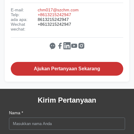
E-mail:
chm017@szchm.com
Telp:
+8613215242947
ada apa:
8613215242947
Wechat
+8613215242947
wechat:
Ajukan Pertanyaan Sekarang
Kirim Pertanyaan
Nama *