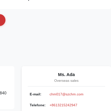
Ms. Ada
Overseas sales
 840
E-mail:
chm017@szchm.com
Telefone:
+8613215242947