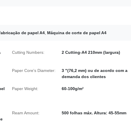
fabricação de papel A4
,
Máquina de corte de papel A4
a
Cutting Numbers:
2 Cutting-A4 210mm (largura)
Paper Core's Diameter:
3 "(76,2 mm) ou de acordo com a
demanda dos clientes
pel
Paper Weight:
60-100g/m²
l
Ream Amount:
500 folhas máx. Altura: 45-55mm
de