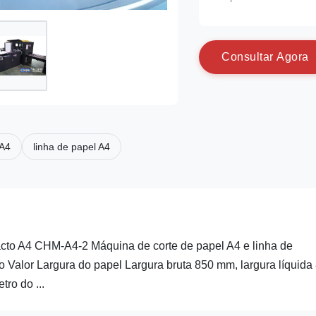
C
o
n
s
u
l
t
a
r
A
g
o
r
a
 A4
linha de papel A4
cto A4 CHM-A4-2 Máquina de corte de papel A4 e linha de
 Valor Largura do papel Largura bruta 850 mm, largura líquida
ro do ...