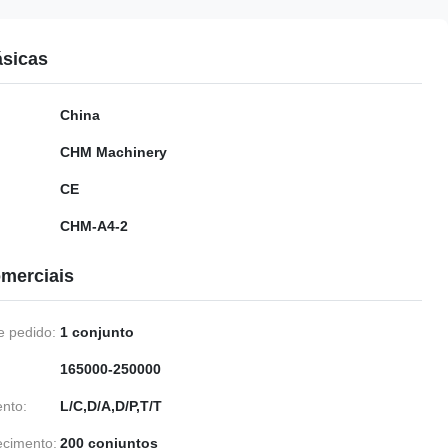
ásicas
China
CHM Machinery
CE
CHM-A4-2
merciais
 pedido:
1 conjunto
165000-250000
nto:
L/C,D/A,D/P,T/T
ecimento:
200 conjuntos