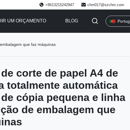
+8613215242947
chm017@szchm.com
DIR UM ORÇAMENTO
BLOG
Portu
de embalagem que faz máquinas
de corte de papel A4 de
a totalmente automática
 de cópia pequena e linha
ução de embalagem que
inas