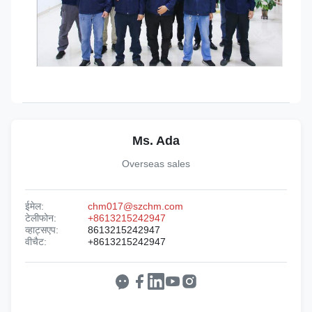
Ms. Ada
Overseas sales
ईमेल:
chm017@szchm.com
टेलीफोन:
+8613215242947
व्हाट्सएप:
8613215242947
वीचैट:
+8613215242947