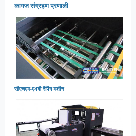
कागज संग्रहण प्रणाली
सीएचएम-ए4बी रैपिंग मशीन