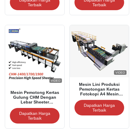
Dapatkan Harga
Dapatkan Harga
1100/1400/1700/1900mm
Terbaik
Terbaik
VIDEO
VIDEO
Mesin Lini Produksi
Pemotongan Kertas
Mesin Pemotong Kertas
Fotokopi A4 Mesin
Gulung CHM Dengan
Pembuat Kertas A4
Lebar Sheeter
Dapatkan Harga
Maksimum 1400mm
Terbaik
Untuk Rentang Kertas
Dapatkan Harga
60-500gsm
Terbaik