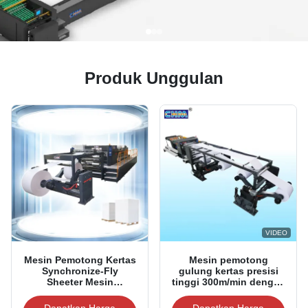
Produk Unggulan
VIDEO
Mesin Pemotong Kertas
Mesin pemotong
Synchronize-Fly
gulung kertas presisi
Sheeter Mesin
tinggi 300m/min dengan
Pemotong Kertas Putar
akurasi ± 0,5mm untuk
Ganda
lebar