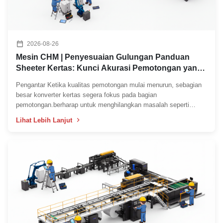
2026-08-26
Mesin CHM | Penyesuaian Gulungan Panduan
Sheeter Kertas: Kunci Akurasi Pemotongan yang
Terabaikan
Pengantar Ketika kualitas pemotongan mulai menurun, sebagian
besar konverter kertas segera fokus pada bagian
pemotongan.berharap untuk menghilangkan masalah seperti
kerutan kertas, web drifting, lebar lembaran yang tidak merata,
Lihat Lebih Lanjut
atau akurasi pemotongan yang tidak konsisten. Namun, isu-isu ini
...