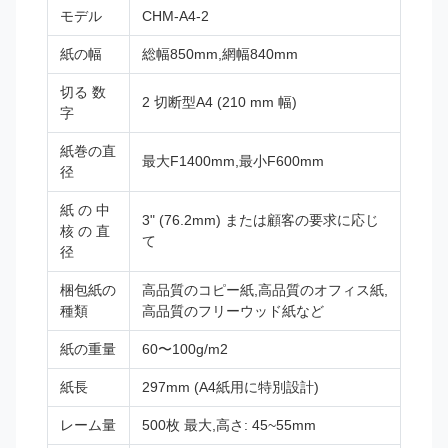
モデル
CHM-A4-2
紙の幅
総幅850mm,網幅840mm
切る 数
2 切断型A4 (210 mm 幅)
字
紙巻の直
最大F1400mm,最小F600mm
径
紙 の 中
3" (76.2mm) または顧客の要求に応じ
核 の 直
て
径
梱包紙の
高品質のコピー紙,高品質のオフィス紙,
種類
高品質のフリーウッド紙など
紙の重量
60〜100g/m2
紙長
297mm (A4紙用に特別設計)
レーム量
500枚 最大,高さ: 45~55mm