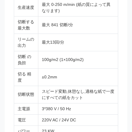
最大 0-250 m/min (紙の質によって異
生産速度
なります)
切断する
最大 841 切断/分
最大数
リームの
最大13回/分
出力
切断 の
100g/m2 (1×100g/m2)
負担
切る 精
±0.2mm
度
スピード変動,休憩なし,適格な紙で一度
切断状態
にすべての紙をカット
主電源
3*380 V / 50 Hz
電圧
220V AC / 24V DC
パワー
23 KW