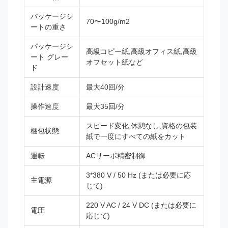
パッケージシ
70〜100g/m2
ートの重さ
パッケージシ
高級コピー紙,高級オフィス紙,高級
ート グレー
オフセット紙など
ド
設計速度
最大40回/分
操作速度
最大35回/分
スピード変化,休憩なし,資格の包装
梱包状態
紙で一度にすべての紙をカット
運転
ACサーボ精密制御
3*380 V / 50 Hz (または必要に応
主電源
じて)
220 V AC / 24 V DC (または必要に
電圧
応じて)