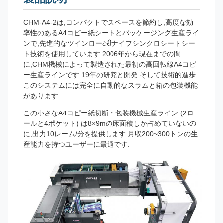
CHM-A4-2は,コンパクトでスペースを節約し,高度な効
率性のあるA4コピー紙シートとパッケージング生産ライ
ンで,先進的なツインローટરીナイフシンクロシートシー
ト技術を使用しています.
2006年から現在までの間
に,CHM機械によって製造された最初の高回転線A4コピ
ー生産ラインです.19年の研究と開発 そして技術的進歩.
このシステムには完全に自動的なスラムと箱の包装機能
があります
この小さなA4コピー紙切断・包装機械生産ライン (2ロ
ールと4ポケット) は8×9mの床面積しか占めていないの
に,出力10レーム/分を提供します.月収200~300トンの生
産能力を持つユーザーに最適です.