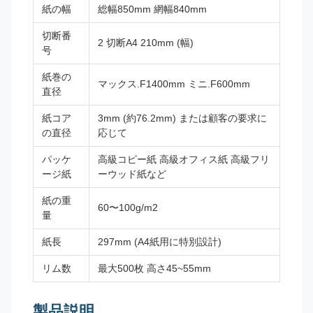
紙の幅
総幅850mm 網幅840mm
切断番
2 切断A4 210mm (幅)
号
紙巻の
マックス.F1400mm ミニ.F600mm
直径
紙コア
3mm (約76.2mm) または顧客の要求に
の直径
応じて
パッケ
高級コピー紙 高級オフィス紙 高級フリ
ージ紙
ーウッド紙など
紙の重
60〜100g/m2
量
紙長
297mm (A4紙用に特別設計)
リム数
最大500枚 高さ45~55mm
製品説明