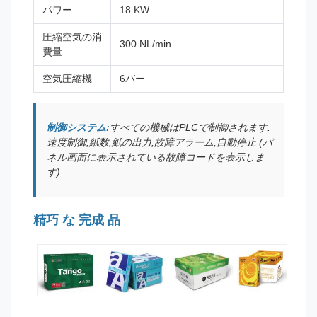
パワー
18 KW
圧縮空気の消
300 NL/min
費量
空気圧縮機
6バー
制御システム:
すべての機械はPLCで制御されます.
速度制御,紙数,紙の出力,故障アラーム,自動停止 (パ
ネル画面に表示されている故障コードを表示しま
す).
精巧 な 完成 品