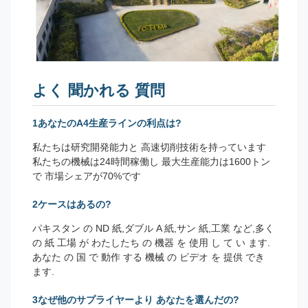
よく 聞かれる 質問
1あなたのA4生産ラインの利点は?
私たちは研究開発能力と 高速切削技術を持っています
私たちの機械は24時間稼働し 最大生産能力は1600トン
で 市場シェアが70%です
2ケースはあるの?
パキスタン の ND 紙,ダブル A 紙,サン 紙,工業 など,多く
の 紙 工場 が わたしたち の 機器 を 使用 し て い ます.
あなた の 国 で 動作 する 機械 の ビデオ を 提供 でき
ます.
3なぜ他のサプライヤーより あなたを選んだの?