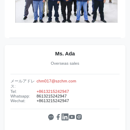
Ms. Ada
Overseas sales
メールアドレ
chm017@szchm.com
ス:
Tel:
+8613215242947
Whatsapp:
8613215242947
Wechat:
+8613215242947