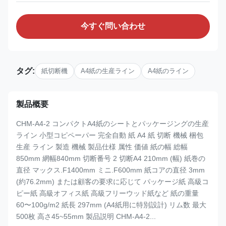
今すぐ問い合わせ
タグ:
紙切断機
A4紙の生産ライン
A4紙のライン
製品概要
CHM-A4-2 コンパクトA4紙のシートとパッケージングの生産
ライン 小型コピペーパー 完全自動 紙 A4 紙 切断 機械 梱包
生産 ライン 製造 機械 製品仕様 属性 価値 紙の幅 総幅
850mm 網幅840mm 切断番号 2 切断A4 210mm (幅) 紙巻の
直径 マックス.F1400mm ミニ.F600mm 紙コアの直径 3mm
(約76.2mm) または顧客の要求に応じて パッケージ紙 高級コ
ピー紙 高級オフィス紙 高級フリーウッド紙など 紙の重量
60〜100g/m2 紙長 297mm (A4紙用に特別設計) リム数 最大
500枚 高さ45~55mm 製品説明 CHM-A4-2...