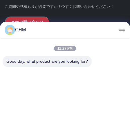
ご質問や見積もりが必要ですか？今すぐお問い合わせください！
今すぐ問い合わせ
CHM
クイックリンク
11:27 PM
ホーム
Good day, what product are you looking for?
会社情報
製品
送信
連絡先詳細
住所:
フラット、16/フロリダ、フェーズ2、スーパーラック産業
センター、No.57 Sha Tsui Road、Tsuen Wan、NT香港