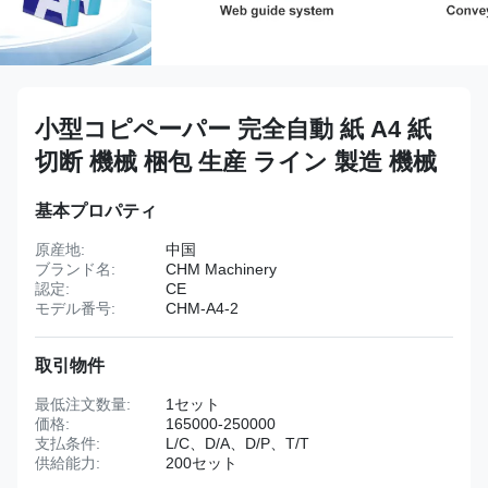
小型コピペーパー 完全自動 紙 A4 紙
切断 機械 梱包 生産 ライン 製造 機械
基本プロパティ
原産地:
中国
ブランド名:
CHM Machinery
認定:
CE
モデル番号:
CHM-A4-2
取引物件
最低注文数量:
1セット
価格:
165000-250000
支払条件:
L/C、D/A、D/P、T/T
供給能力:
200セット