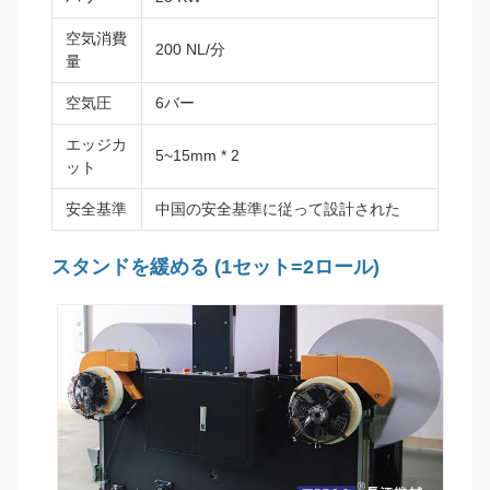
空気消費
200 NL/分
量
空気圧
6バー
エッジカ
5~15mm * 2
ット
安全基準
中国の安全基準に従って設計された
スタンドを緩める (1セット=2ロール)