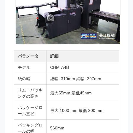
パラメータ
詳細
モデル
CHM-A4B
紙の幅
総幅: 310mm 網幅: 297mm
リム・パッキ
最大55mm 最低45mm
ングの高さ
パッケージロ
最大 1000 mm 最低 200 mm
ール直径
パッキングロ
560mm
ールの幅