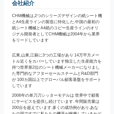
会社紹介
CHM機械は,2つのシリーズデザインの紙シート機
とA4生産ラインの製造に特化した.中国の最初の
紙シート機械とA4紙のコピー生産ラインのオリ
ジナル開発者としてCHM機械は2004年から業界
をリードしています
広東,山東,江蘇に3つの工場があり 14万平方メー
トル近くをカバーしています独立した生産能力を
持つ世界第2位のシート機械メーカーになりまし
た専門的なアフターセールスチームとR&D部門
が 100カ国以上でグローバル顧客基盤をサポート
しています
2006年の単刀刀シッターモデルは 世界中で顧客
にサービスを提供し続けています. 年間販売量は
200台を超えています.多くの成功例があり,あな
たの国ですでに私たちの機器が稼働しているかど