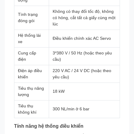
Không có thay đổi tốc độ, không
Tình trạng
có hỏng, cắt tất cả giấy cùng một
đóng gói
lúc
Hệ thống lái
Điều khiển chính xác AC Servo
xe
Cung cấp
3*380 V / 50 Hz (hoặc theo yêu
điện
cầu)
Điện áp điều
220 V AC / 24 V DC (hoặc theo
khiển
yêu cầu)
Tiêu thụ năng
18 kW
lượng
Tiêu thụ
300 NL/min ở 6 bar
không khí
Tính năng hệ thống điều khiển