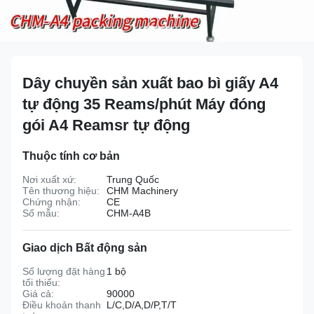
Dây chuyền sản xuất bao bì giấy A4
tự động 35 Reams/phút Máy đóng
gói A4 Reamsr tự động
Thuộc tính cơ bản
Nơi xuất xứ:
Trung Quốc
Tên thương hiệu:
CHM Machinery
Chứng nhận:
CE
Số mẫu:
CHM-A4B
Giao dịch Bất động sản
Số lượng đặt hàng
1 bộ
tối thiểu:
Giá cả:
90000
Điều khoản thanh
L/C,D/A,D/P,T/T