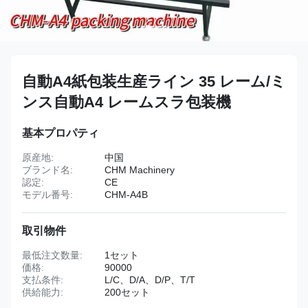
自動A4紙包装生産ライン 35 レーム/ミ
ンス自動A4 レームスラ包装機
基本プロパティ
原産地:
中国
ブランド名:
CHM Machinery
認定:
CE
モデル番号:
CHM-A4B
取引物件
最低注文数量:
1セット
価格:
90000
支払条件:
L/C、D/A、D/P、T/T
供給能力:
200セット