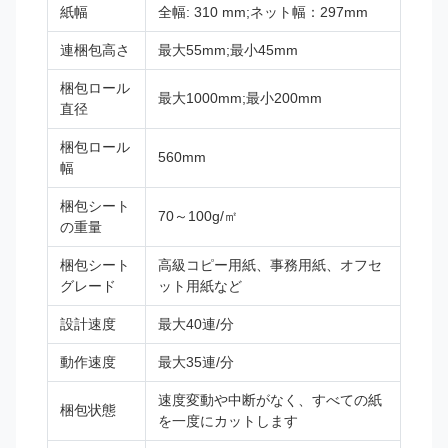
紙幅
全幅: 310 mm;ネット幅：297mm
連梱包高さ
最大55mm;最小45mm
梱包ロール
最大1000mm;最小200mm
直径
梱包ロール
560mm
幅
梱包シート
70～100g/㎡
の重量
梱包シート
高級コピー用紙、事務用紙、オフセ
グレード
ット用紙など
設計速度
最大40連/分
動作速度
最大35連/分
速度変動や中断がなく、すべての紙
梱包状態
を一度にカットします