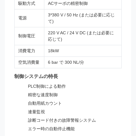
駆動方式
ACサーボの精密制御
3*380 V / 50 Hz (または必要に応じ
電源
て)
220 V AC / 24 V DC (または必要に
制御電圧
応じて)
消費電力
18kW
空気消費量
6 bar で 300 NL/分
制御システムの特長
PLC制御による動作
精密な速度制御
自動用紙カウント
連量監視
診断コード付きの故障警報システム
エラー時の自動停止機能