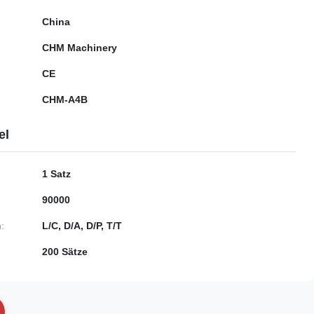
China
CHM Machinery
CE
CHM-A4B
el
1 Satz
90000
:
L/C, D/A, D/P, T/T
200 Sätze