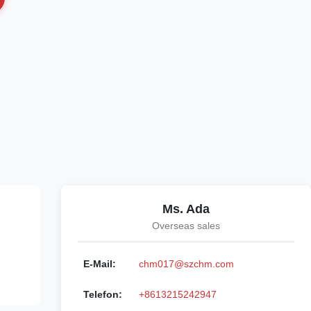
Ms. Ada
Overseas sales
E-Mail:
chm017@szchm.com
Telefon:
+8613215242947