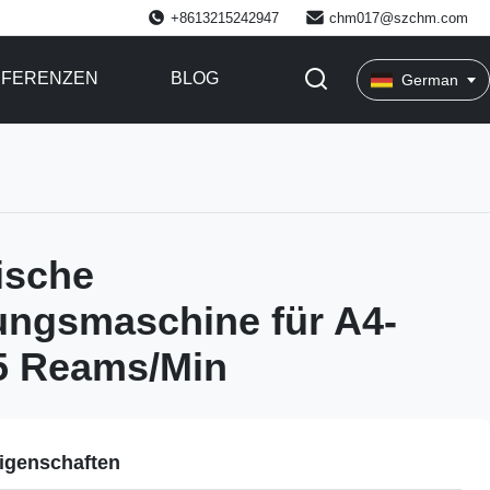
+8613215242947
chm017@szchm.com
EFERENZEN
BLOG
German
ische
ungsmaschine für A4-
5 Reams/Min
igenschaften