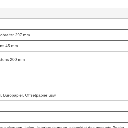
tobreite: 297 mm
ens 45 mm
stens 200 mm
, Büropapier, Offsetpapier usw.
hwankungen, keine Unterbrechungen, schneidet das gesamte Papier