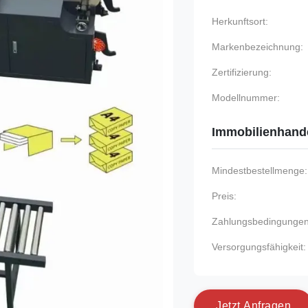
Herkunftsort:
Markenbezeichnung:
Zertifizierung:
Modellnummer:
Immobilienhand
Mindestbestellmenge:
Preis:
Zahlungsbedingungen
Versorgungsfähigkeit:
J
e
t
z
t
A
n
f
r
a
g
e
n