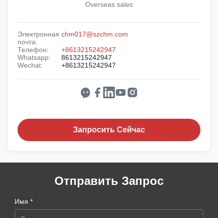
Overseas sales
Электронная
chm017@szchm.com
почта:
Телефон:
+8613215242947
Whatsapp:
8613215242947
Wechat:
+8613215242947
Запросить Сейчас
Отправить Запрос
Имя *