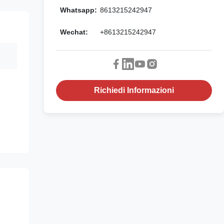
Whatsapp:
8613215242947
Wechat:
+8613215242947
Richiedi Informazioni