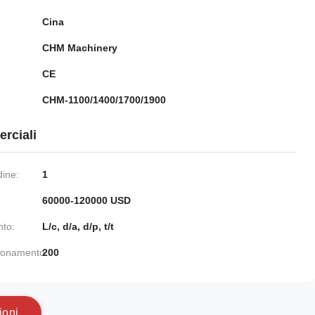
Cina
CHM Machinery
CE
CHM-1100/1400/1700/1900
rciali
dine:
1
60000-120000 USD
nto:
L/c, d/a, d/p, t/t
gionamento:
200
i
o
n
i