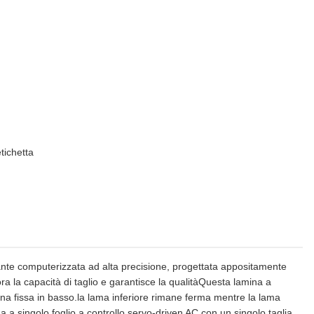
tichetta
ante computerizzata ad alta precisione, progettata appositamente
liora la capacità di taglio e garantisce la qualitàQuesta lamina a
mina fissa in basso.la lama inferiore rimane ferma mentre la lama
 a singolo foglio a controllo servo-driven AC con un singolo taglia