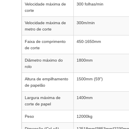
Velocidade máxima de
300 folhas/min
corte
Velocidade máxima de
300m/min
metro de corte
Faixa de comprimento
450-1650mm
de corte
Diâmetro máximo do
1800mm
rolo
Altura de empilhamento
1500mm (59")
de papelão
Largura máxima de
1400mm
corte de papel
Peso
12000kg
Dimensão (CxLxA)
12518mm*3853mm*2230m