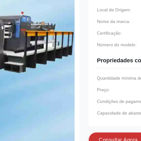
Local de Origem:
Nome da marca:
Certificação:
Número do modelo:
Propriedades co
Quantidade mínima de
Preço:
Condições de pagame
Capacidade de abast
C
o
n
s
u
l
t
a
r
A
g
o
r
a