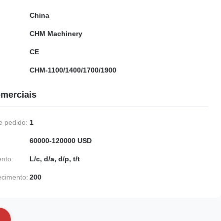
China
CHM Machinery
CE
CHM-1100/1400/1700/1900
merciais
 pedido:
1
60000-120000 USD
nto:
L/c, d/a, d/p, t/t
ecimento:
200