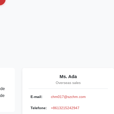
Ms. Ada
Overseas sales
 de
 de
E-mail:
chm017@szchm.com
Telefone:
+8613215242947