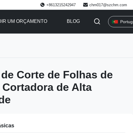
+8613215242947
chm017@szchm.com
DIR UM ORÇAMENTO
BLOG
Portu
de Corte de Folhas de
 Cortadora de Alta
de
ásicas