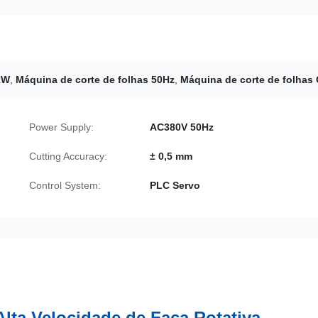
2kW
,
Máquina de corte de folhas 50Hz
,
Máquina de corte de folhas
Power Supply:
AC380V 50Hz
Cutting Accuracy:
± 0,5 mm
Control System:
PLC Servo
lta Velocidade de Faca Rotativa