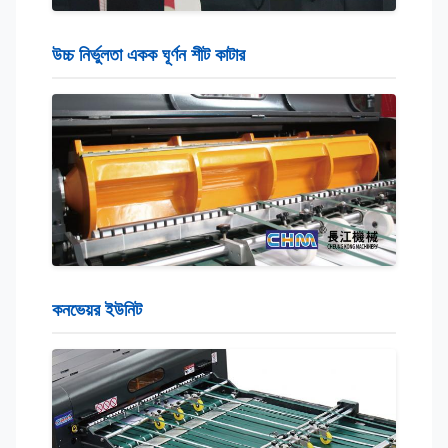
উচ্চ নির্ভুলতা একক ঘূর্ণন শীট কাটার
কনভেয়র ইউনিট