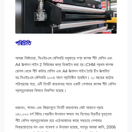
পরিচিতি
আমরা নির্মাতারা, সিএইচএম মেশিনারি শুধুমাত্র পণ্য কাগজ শীট মেশিন এবং
A4 উত্পাদন লাইন 2 সিরিজের জন্য ডিজাইন করা হয়।CHM প্রথম কাগজ
রোলস থেকে শীট কাটার মেশিন এবং A4 উত্পাদন লাইন তৈরি চীন উত্পাদিত
হয়.সিএইচএম মেশিনারি ২০০৪ সালে প্রতিষ্ঠিত হয়েছিল। ২১ বছরের কঠোর
পরিশ্রমের পরে, এটি তিনটি কারখানার সাথে একটি পেশাদার কাগজ শীট মেশিন
প্রস্তুতকারক হিসাবে বিকশিত হয়েছে।
গুয়াংডং, শানডং এবং জিয়াংসুতে তিনটি কারখানার মোট আয়তন প্রায়
১৪০,০০০ বর্গ মিটার।স্বাধীন উৎপাদন ক্ষমতা সহ বিশ্বের দ্বিতীয় বৃহত্তম
শীট মেশিন প্রস্তুতকারক হয়ে ওঠেআমাদের কাছে সবচেয়ে পেশাদার
বিক্রয়োত্তর দল এবং গবেষণা ও উন্নয়ন রয়েছে, যতদূর আমরা জানি, 2006