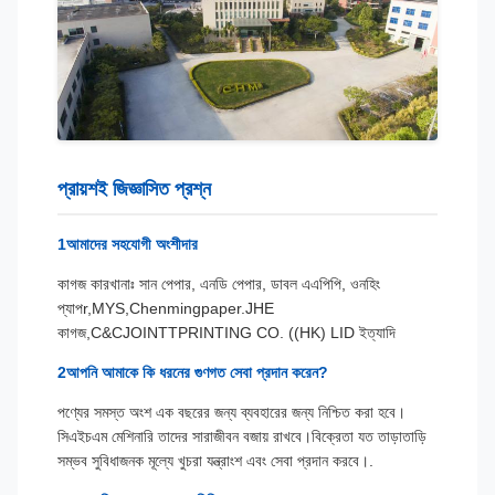
প্রায়শই জিজ্ঞাসিত প্রশ্ন
1আমাদের সহযোগী অংশীদার
কাগজ কারখানাঃ সান পেপার, এনডি পেপার, ডাবল এ
এপিপি, ওনহিং
প্যাপ
r,MYS,Chenmingpaper.JHE
কাগজ,C&CJOINTTPRINTING CO. ((HK) LID ইত্যাদি
2আপনি আমাকে কি ধরনের গুণগত সেবা প্রদান করেন?
পণ্যের সমস্ত অংশ এক বছরের জন্য ব্যবহারের জন্য নিশ্চিত করা হবে।
সিএইচএম মেশিনারি তাদের সারাজীবন বজায় রাখবে।বিক্রেতা যত তাড়াতাড়ি
সম্ভব সুবিধাজনক মূল্যে খুচরা যন্ত্রাংশ এবং সেবা প্রদান করবে।.