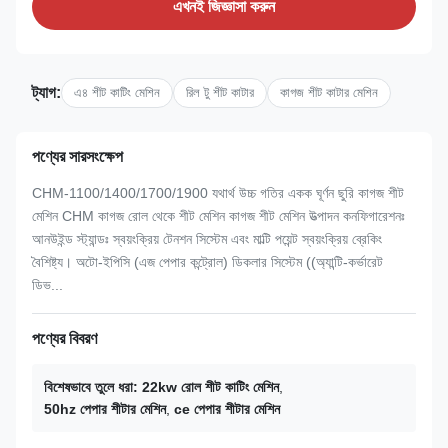
এখনই জিজ্ঞাসা করুন
ট্যাগ:
এ৪ শীট কাটিং মেশিন
রিল টু শীট কাটার
কাগজ শীট কাটার মেশিন
পণ্যের সারসংক্ষেপ
CHM-1100/1400/1700/1900 যথার্থ উচ্চ গতির একক ঘূর্ণন ছুরি কাগজ শীট
মেশিন CHM কাগজ রোল থেকে শীট মেশিন কাগজ শীট মেশিন উত্পাদন কনফিগারেশনঃ
আনউইন্ড স্ট্যান্ডঃ স্বয়ংক্রিয় টেনশন সিস্টেম এবং মাল্টি পয়েন্ট স্বয়ংক্রিয় ব্রেকিং
বৈশিষ্ট্য। অটো-ইপিসি (এজ পেপার কন্ট্রোল) ডিকলার সিস্টেম ((অ্যান্টি-কর্ভারেট
ডিভ...
পণ্যের বিবরণ
বিশেষভাবে তুলে ধরা:
22kw রোল শীট কাটিং মেশিন
,
50hz পেপার শীটার মেশিন
,
ce পেপার শীটার মেশিন