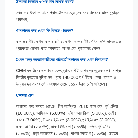
3আমরা কিভাবে গুণগত মান নিশ্চিত করব?
সর্বদা ভর উৎপাদন আগে প্রাক-উত্পাদন নমুনা;সব সময় চালানের আগে চূড়ান্ত
পরিদর্শন;
4আমাদের কাছ থেকে কি কিনতে পারবেন?
কাগজের শীট মেশিন, কাগজ কাটার মেশিন, কাগজ শীট মেশিন, কপি কাগজ এবং
প্যাকেজিং মেশিন, কাটা আকারের কাগজ এবং প্যাকেজিং মেশিন।
5কেন অন্য সরবরাহকারীদের পরিবর্তে আমাদের কাছ থেকে কিনবেন?
CHM হল চীনের একমাত্র হংকং ব্র্যান্ডের শীট মেশিন প্রস্তুতকারক। বিশ্বের
দ্বিতীয় বৃহত্তম সুবিধা সহ, প্রায় 140,000 বর্গ মিটার।সেরা গবেষণা ও
উন্নয়ন দল এবং সর্বোচ্চ সংখ্যক পেটেন্ট, ১১০ টিরও বেশি আইটেম।
6আমরা কে?
আমাদের সদর দফতর গুয়াংডং, চীন অবস্থিত, 2010 সালে শুরু, পূর্ব এশিয়া
(10.00%), আফ্রিকা (5.00%), দক্ষিণ আমেরিকা (5.00%), দেশীয়
বাজার (3.00%), উত্তর ইউরোপ (3.00%),পূর্ব ইউরোপ (2.00%),
দক্ষিণ এশিয়া (২.০০%), দক্ষিণ ইউরোপ (২.০০%), দক্ষিণ-পূর্ব এশিয়া
(২.০০%), মধ্য আমেরিকা (২.০০%), পশ্চিম ইউরোপ (২.০০%), উত্তর