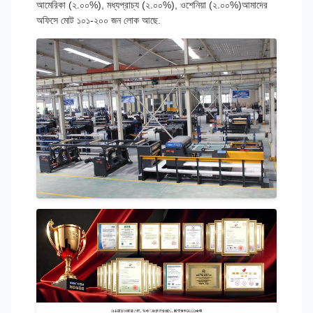
আমেরিকা (২.০০%), মধ্যপ্রাচ্য (২.০০%), ওশেনিয়া (২.০০%)আমাদের
অফিসে মোট ১০১-২০০ জন লোক আছে.