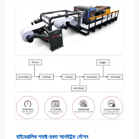
হাইড্রোলিক শ্যাফ্ট-মুক্ত আনউইন্ড স্টেশন