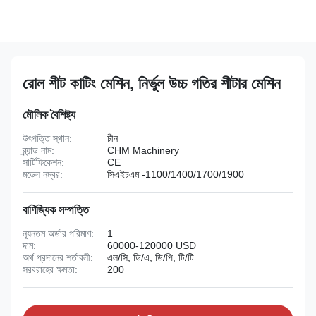
রোল শীট কাটিং মেশিন, নির্ভুল উচ্চ গতির শীটার মেশিন
মৌলিক বৈশিষ্ট্য
উৎপত্তি স্থান:
চীন
ব্র্যান্ড নাম:
CHM Machinery
সার্টিফিকেশন:
CE
মডেল নম্বর:
সিএইচএম -1100/1400/1700/1900
বাণিজ্যিক সম্পত্তি
ন্যূনতম অর্ডার পরিমাণ:
1
দাম:
60000-120000 USD
অর্থ প্রদানের শর্তাবলী:
এল/সি, ডি/এ, ডি/পি, টি/টি
সরবরাহের ক্ষমতা:
200