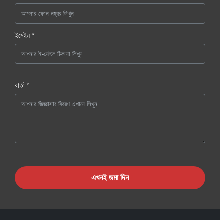
ইমেইল *
বার্তা *
এখনই জমা দিন