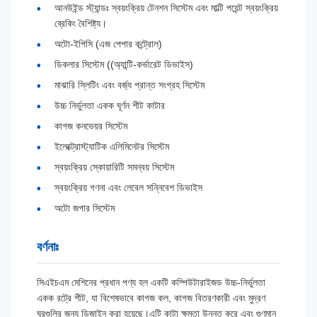
আনউইন্ড স্ট্যান্ডঃ স্বয়ংক্রিয় টেনশন সিস্টেম এবং মাল্টি পয়েন্ট স্বয়ংক্রিয়
ব্রেকিং বৈশিষ্ট্য।
অটো-ইপিসি (এজ পেপার কন্ট্রোল)
ডিকলার সিস্টেম ((অ্যান্টি-কর্ভারেট ডিভাইস)
মাঝারি স্লিটিং এবং বর্জ্য প্রান্ত সংগ্রহ সিস্টেম
উচ্চ নির্ভুলতা একক ঘূর্ণন শীট কাটার
কাগজ কনভেয়র সিস্টেম
ইলেক্ট্রোস্ট্যাটিক এলিমিনেটর সিস্টেম
স্বয়ংক্রিয় স্কোয়ারিটি সমন্বয় সিস্টেম
স্বয়ংক্রিয় গণনা এবং লেবেল সন্নিবেশ ডিভাইস
অটো জগার সিস্টেম
বর্ণনাঃ
সিএইচএম মেশিনের প্রধান পণ্য হল একটি কম্পিউটারাইজড উচ্চ-নির্ভুলতা
একক রট্রে শীট, যা বিশেষভাবে কাগজ কল, কাগজ বিতরণকারী এবং মুদ্রণ
ঘরগুলির জন্য ডিজাইন করা হয়েছে।এটি কাটা ক্ষমতা উন্নত করে এবং গুণমান