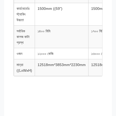
কার্ডবোর্ডের
1500mm ((59")
1500mm ((59")
স্ট্যাকিং
উচ্চতা
সর্বাধিক
১৪০০ মিমি
১৭০০ মিমি
কাগজ কাটা
প্রস্থ
ওজন
১২০০০ কেজি
১৩০০০ কেজি
মাত্রা
12518mm*3853mm*2230mm
12518mm*41
((LxWxH)