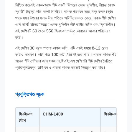
নিশ্চিত করেএই একক-ড্রাম শীট একটি "উপরের ব্লেড ঘূর্ণনশীল, নীচের ব্লেড
স্থায়ী" উড়ন্ত কাঁচি নকশা বৈশিষ্ট্য। কাগজ পরিবহন সময়,নিম্ন ফলক স্থির
থাকে যখন উপরের ফলক উচ্চ গতিতে অবিচ্ছিন্নভাবে ঘোরে. একক শীট মেশিন
এসি সার্ভো চালিত নিয়ন্ত্রণ একক ঘূর্ণনশীল শীট কাটার সঠিক এবং স্থিতিশীল।
এই মেশিনটি 60 থেকে 550 জিএসএম পর্যন্ত কাগজের আকার পরিচালনা
করে।
এই মেশিন 30 গ্রাম পাতলা কাগজ কাটা, এটি একই সময়ে 8-12 রোল
কাটাও সাধারণ। কাটা গতি 100 কাটা / মিনিট হতে পারে। পাতলা কাগজ শীট
অনেক শীট মেশিনের জন্য সহজ নয়,সিএইচএম মেশিনারি শীট মেশিন তৈরিতে
প্রতিশ্রুতিবদ্ধ, তাই ঘন ও পাতলা কাগজ সহজেই নিয়ন্ত্রণ করা যায়।
প্রযুক্তিগত সূচক
সিএইচএম
CHM-1400
সিএইচএম-১৭০০
টাইপ