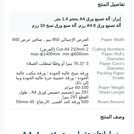
تفاصيل المنتج
إبراز:
آلة تصنيع ورق A4 بحجم 1.4 متر
,
آلة تصنيع ورق A4 8 رزم
,
آلة صنع ورق نسخ 10 رزم
Paper Width:
العرض الإجمالي 850 مم ، صافي عرض 840
مم
Cutting Numbers:
2 Cut-A4 210mm (العرض)
max.ф1400mm. min.ф600mm
Paper Roll's
Diameter:
Paper Core's
3 "(76.2 مم) أو وفقًا لمطلب العملاء
Diameter:
Packing Paper
ورقة نسخ عالية الجودة ؛ ورقة مكتب عالية
Grade:
الجودة ؛ ورقة خشبية حرة عالية الجودة وما
إلى ذلك
Paper Weight:
60-100 جم/م
Sheet Length:
297 مم (تصميم خصيص لورق A4 ، طول
القطع 297 مم)
Ream Amount:
500 ورقة كحد أقصى. الارتفاع: 45-55mm
وصف المنتج