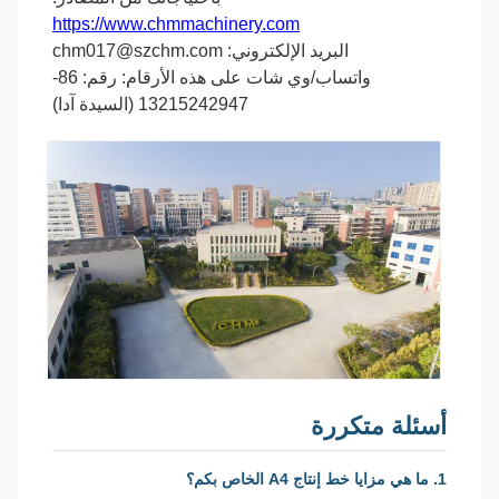
https://www.chmmachinery.com
البريد الإلكتروني: chm017@szchm.com
واتساب/وي شات على هذه الأرقام: رقم: 86-
13215242947 (السيدة آدا)
أسئلة متكررة
1. ما هي مزايا خط إنتاج A4 الخاص بكم؟