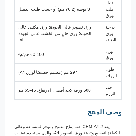
قطر
قلب
3 بوصة (76.2 مم) أو حسب طلب العميل
الورق
درجة
ورق تصوير عالي الجودة؛ ورق مكتبي عالي
ورق
الجودة؛ ورق خالٍ من الخشب عالي الجودة
التعبئة
إلخ.
وزن
60-100 جم/م²
الورق
طول
297 مم (مصمم خصيصًا لورق A4)
الورقة
عدد
500 ورقة كحد أقصى. الارتفاع: 45-55 مم
الرزم
وصف المنتج
يعد CHM-A4-2 خط إنتاج مدمج وموفر للمساحة وعالي
الكفاءة لتقطيع وتعبئة ورق التصوير A4، والذي يستخدم تقنيات