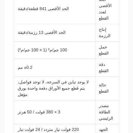
الأقصى
الحد الأقصى 841 قطعة/دقيقة
لعدد
القطع
إنتاج
الحد الأقصى 13 رزمة/دقيقة
الرزمة
حمل
100 جم/م² (1 × 100 جم/م²)
القطع
دقة
±0.2 مم
القطع
لا يوجد تباين في السرعة، لا توجد فواصل،
حالة
يتم قطع جميع الأوراق دفعة واحدة بورق
القطع
مؤهل
مصدر
الطاقة
3 × 380 فولت / 50 هرتز
الرئيسي
الجهد
220 فولت تيار متردد / 24 فولت تيار