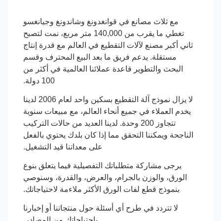
مع ثلاث مصانع في قوانغدونغ وشاندونغ وجيانغسو
تغطي ما يقرب من 140,000 متر مربع، نمت لتصبح
ثاني أكبر مصنع لآلات التقطيع في العالم مع قدرة إنتاج
مستقلة. يدعم فريق ما بعد البيع المحترف وقسم
البحث والتطوير قاعدة عملائنا العالمية في أكثر من
100 دولة.
لا يزال نموذج آلة التقطيع بسكين واحد لعام 2006 لدينا
يخدم العملاء في جميع أنحاء العالم، مع مبيعات سنوية
تتجاوز 200 وحدة. لدينا العديد من حالات التركيب
الناجحة ويمكننا التحقق مما إذا كان بلدك يحتوي بالفعل
على معداتنا قيد التشغيل.
يرجى مشاركة متطلباتك التفصيلية فيما يتعلق بنوع
الورق، والوزن بالجرام، والعرض، والقدرة، وسنوصي
بنموذج قطع لفات الورق الأكثر ملاءمة لاحتياجاتك.
لا تتردد في طرح أي أسئلة حول منتجاتنا أو إخبارنا
باحتياجاتك من المصادر.