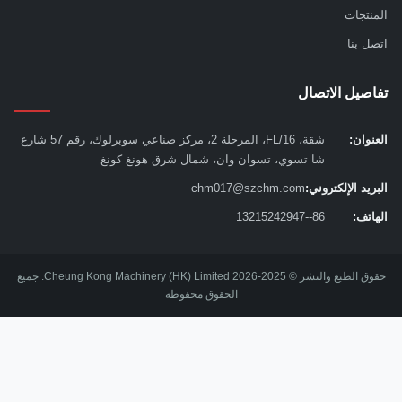
نتجات
ل بنا
صيل الاتصال
نوان:
شقة، 16/FL، المرحلة 2، مركز صناعي سوبرلوك، رقم 57 شارع
شا تسوي، تسوان وان، شمال شرق هونغ كونغ
يد الإلكتروني:
chm017@szchm.com
اتف:
86--13215242947
حقوق الطبع والنشر © 2025-2026 Cheung Kong Machinery (HK) Limited. جميع
الحقوق محفوظة