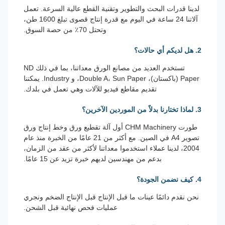
لدينا قدرات البحث والتطوير وتقنية القطع عالية السرعة. تعمل
آلاتنا 24 ساعة في اليوم مع قدرة إنتاج قصوى تبلغ 1600 طن،
وتحتل 70٪ من حصة السوق.
2. هل لديكم أي حالات؟
تستخدم العديد من مصانع الورق معداتنا، بما في ذلك ND
Paper (باكستان)، Double A، Sun Paper، و Industry. يمكننا
تقديم مقاطع فيديو للآلات وهي تعمل في بلدك.
3. لماذا تختارنا بدلاً من الموردين الآخرين؟
طورت CHM Machinery أول آلة تقطيع ورق وخط إنتاج ورق
تصوير A4 في الصين. مع أكثر من 21 عامًا من الخبرة منذ عام
2004، لدينا عملاء استخدموا معداتنا لأكثر من عقد من الزمان،
بدعم من مهندسين لديهم خبرة تزيد عن 15 عامًا.
4. كيف نضمن الجودة؟
نحن نقدم دائمًا عينات ما قبل الإنتاج قبل الإنتاج الضخم ونجري
عمليات فحص نهائية قبل الشحن.