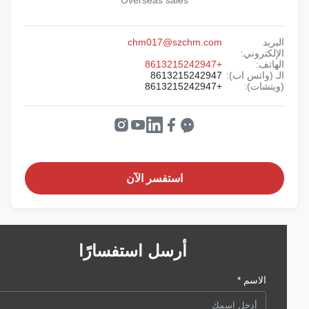
Overseas sales
البريد
chm017@szchm.com
الإلكتروني:
الهاتف:
+8613215242947
الـ (واتس اب):
8613215242947
(ويتشات):
+8613215242947
استفسر الآن
أرسل استفسارًا
الاسم *