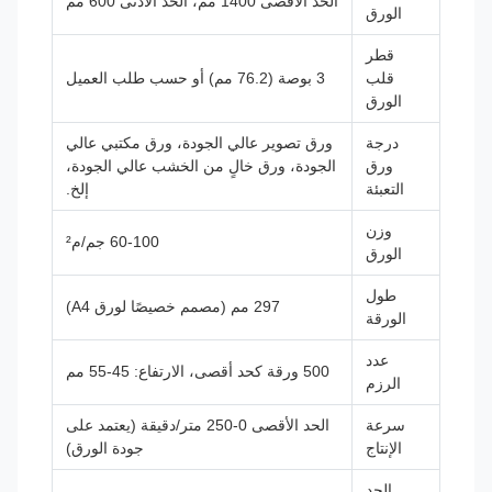
الحد الأقصى 1400 مم، الحد الأدنى 600 مم
الورق
قطر
قلب
3 بوصة (76.2 مم) أو حسب طلب العميل
الورق
درجة
ورق تصوير عالي الجودة، ورق مكتبي عالي
ورق
الجودة، ورق خالٍ من الخشب عالي الجودة،
التعبئة
إلخ.
وزن
60-100 جم/م²
الورق
طول
297 مم (مصمم خصيصًا لورق A4)
الورقة
عدد
500 ورقة كحد أقصى، الارتفاع: 45-55 مم
الرزم
سرعة
الحد الأقصى 0-250 متر/دقيقة (يعتمد على
الإنتاج
جودة الورق)
الحد