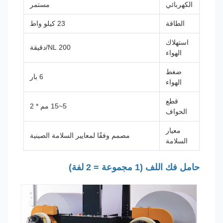
الكهربائي
مستمر
الطاقة
23 كيلو واط
استهلاك
200 NL/دقيقة
الهواء
ضغط
6 بار
الهواء
قطع
5~15 مم * 2
الحواف
معيار
مصمم وفقًا لمعايير السلامة الصينية
السلامة
حامل فك اللف (1 مجموعة = 2 لفة)