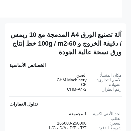
آلة تصنيع الورق A4 المدمجة مع 10 ريمس
/ دقيقة الخروج و 60-100g / m2 خط إنتاج
ورق نسخة عالية الجودة
الخصائص الأساسية
مكان المنشأ:
الصين
الاسم التجاري:
CHM Machinery
الشهادة:
CE
رقم الطراز:
CHM-A4-2
تداول العقارات
الحد الأدنى لكمية
1 مجموعة
الطلب:
السعر:
165000-250000
شروط الدفع:
L/C ، D/A ، D/P ، T/T.