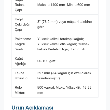
Rulosu
Maks. Ф1400 mm. Min. Ф600 mm
Çapı
Kağıt
3" (76,2 mm) veya müşteri talebine
Çekirdeği
göre
Çapı
Paketleme
Yüksek kaliteli fotokopi kağıdı;
Kağıdı
Yüksek kaliteli ofis kağıdı; Yüksek
Sınıfı
kaliteli Bedelsiz Ağaç Kağıdı vb.
Kağıt
60-100 g/m²
Ağırlığı
Levha
297 mm (A4 kağıdı için özel olarak
Uzunluğu
tasarlanmıştır)
Rulo
500 yaprak Maks. Yükseklik: 45-55
Miktarı
mm
Ürün Açıklaması