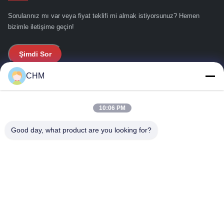
Sorularınız mı var veya fiyat teklifi mi almak istiyorsunuz? Hemen
bizimle iletişime geçin!
Şimdi Sor
CHM
Hızlı Bağlantılar
10:06 PM
Evde
Bizim Hakkımızda
Good day, what product are you looking for?
Ürünler
Bizimle İletişim
İletişim Bilgileri
Adres:
Düz,16/FL,Faz 2, Superluck Endüstri Merkezi, No.57 Sha