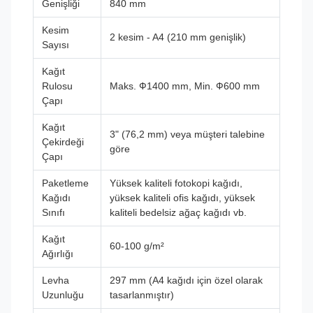
Genişliği
840 mm
Kesim
2 kesim - A4 (210 mm genişlik)
Sayısı
Kağıt
Rulosu
Maks. Ф1400 mm, Min. Ф600 mm
Çapı
Kağıt
3" (76,2 mm) veya müşteri talebine
Çekirdeği
göre
Çapı
Paketleme
Yüksek kaliteli fotokopi kağıdı,
Kağıdı
yüksek kaliteli ofis kağıdı, yüksek
Sınıfı
kaliteli bedelsiz ağaç kağıdı vb.
Kağıt
60-100 g/m²
Ağırlığı
Levha
297 mm (A4 kağıdı için özel olarak
Uzunluğu
tasarlanmıştır)