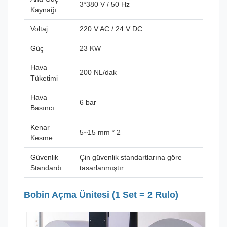
3*380 V / 50 Hz
Kaynağı
Voltaj
220 V AC / 24 V DC
Güç
23 KW
Hava
200 NL/dak
Tüketimi
Hava
6 bar
Basıncı
Kenar
5~15 mm * 2
Kesme
Güvenlik
Çin güvenlik standartlarına göre
Standardı
tasarlanmıştır
Bobin Açma Ünitesi (1 Set = 2 Rulo)