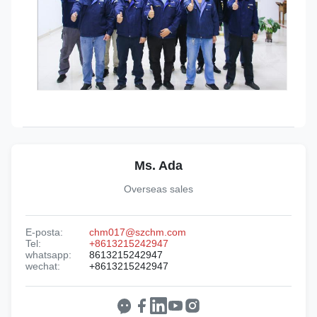
Ms. Ada
Overseas sales
E-posta:
chm017@szchm.com
Tel:
+8613215242947
whatsapp:
8613215242947
wechat:
+8613215242947