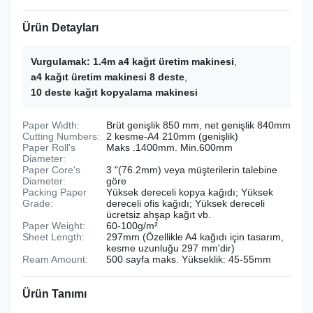
Ürün Detayları
Vurgulamak:
1.4m a4 kağıt üretim makinesi
,
a4 kağıt üretim makinesi 8 deste
,
10 deste kağıt kopyalama makinesi
Paper Width:
Brüt genişlik 850 mm, net genişlik 840mm
Cutting Numbers:
2 kesme-A4 210mm (genişlik)
Paper Roll's
Maks .1400mm. Min.600mm
Diameter:
Paper Core's
3 "(76.2mm) veya müşterilerin talebine
Diameter:
göre
Packing Paper
Yüksek dereceli kopya kağıdı; Yüksek
Grade:
dereceli ofis kağıdı; Yüksek dereceli
ücretsiz ahşap kağıt vb.
Paper Weight:
60-100g/m²
Sheet Length:
297mm (Özellikle A4 kağıdı için tasarım,
kesme uzunluğu 297 mm'dir)
Ream Amount:
500 sayfa maks. Yükseklik: 45-55mm
Ürün Tanımı