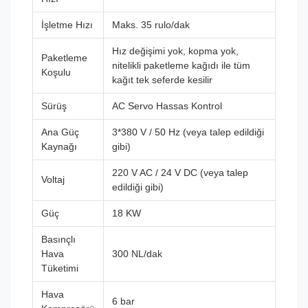
İşletme Hızı
Maks. 35 rulo/dak
Hız değişimi yok, kopma yok,
Paketleme
nitelikli paketleme kağıdı ile tüm
Koşulu
kağıt tek seferde kesilir
Sürüş
AC Servo Hassas Kontrol
Ana Güç
3*380 V / 50 Hz (veya talep edildiği
Kaynağı
gibi)
220 V AC / 24 V DC (veya talep
Voltaj
edildiği gibi)
Güç
18 KW
Basınçlı
Hava
300 NL/dak
Tüketimi
Hava
6 bar