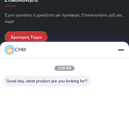
Επικοινωνήστε
Έχετε ερωτήσεις ή χρειάζεστε μια προσφορά; Επικοινωνήστε μαζί μας
τώρα!
Ερώτηση Τώρα
CHM
Γρήγοροι Σύνδεσμοι
1:09 PM
Σπίτι
Σχετικά με εμάς
Good day, what product are you looking for?
προϊόντα
Μας ελάτε σε επαφή με
Στοιχεία Επικοινωνίας
Διεύθυνση:
Σπίτι, 16/FL, Φάση 2, Superluck Industrial Centre, αριθ. 57