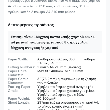
Προδιαγραφές προϊόντος Ειδικότητα Αξία Διάμετρος χαρτιού
Ακαθάριστο πλάτος 850 mm, καθαρό πλάτος 840 mm
Αριθμοί κοπής 2 κόψιμο-A4 210 mm (εύρος...
Λεπτομέρειες προϊόντος
Επισημαίνω:
1Μηχανή κατασκευής χαρτιού.4m a4
,
α4 μηχανή παραγωγής χαρτιού 8 στρογγυλοί
,
Μηχανή αντιγραφής χαρτιού
Paper Width:
Ακαθάριστο πλάτος 850 mm, καθαρό
πλάτος 840mm
Cutting Numbers:
2 κοπή-Α4 210mm (πλάτος)
Paper Roll's
Max.frf.1400mm. Min.600mm
Diameter:
Paper Core's
3 "(76,2mm) ή σύμφωνα με τη ζήτηση
Diameter:
των πελατών
Packing Paper
Υψηλής ποιότητας χαρτί αντιγραφής.
Grade:
Υψηλής ποιότητας χαρτιού γραφείου.
Υψηλής ποιότητας χωρίς ξύλινη
Paper Weight:
60-100g/m²
Sheet Length:
297mm (ειδικά σχεδιασμός για χαρτί Α4,
το μήκος κοπής είναι 297mm)