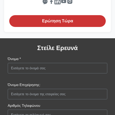
Ερώτηση Τώρα
Στείλε Ερευνά
Όνομα *
Όνομα Επιχείρησης:
Αριθμός Τηλεφώνου