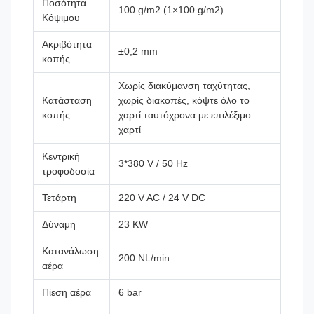
Ποσότητα
100 g/m2 (1×100 g/m2)
Κόψιμου
Ακριβότητα
±0,2 mm
κοπής
Χωρίς διακύμανση ταχύτητας,
Κατάσταση
χωρίς διακοπές, κόψτε όλο το
κοπής
χαρτί ταυτόχρονα με επιλέξιμο
χαρτί
Κεντρική
3*380 V / 50 Hz
τροφοδοσία
Τετάρτη
220 V AC / 24 V DC
Δύναμη
23 KW
Κατανάλωση
200 NL/min
αέρα
Πίεση αέρα
6 bar