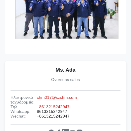
Ms. Ada
Overseas sales
Ηλεκτρονικό
chm017@szchm.com
ταχυδρομείο:
Τηλ.:
+8613215242947
Whatsapp:
8613215242947
Wechat:
+8613215242947