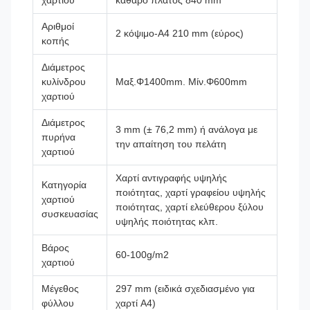
χαρτιού
καθαρό πλάτος 840 mm
Αριθμοί
2 κόψιμο-A4 210 mm (εύρος)
κοπής
Διάμετρος
κυλίνδρου
Μαξ.Φ1400mm. Μίν.Φ600mm
χαρτιού
Διάμετρος
3 mm (± 76,2 mm) ή ανάλογα με
πυρήνα
την απαίτηση του πελάτη
χαρτιού
Χαρτί αντιγραφής υψηλής
Κατηγορία
ποιότητας, χαρτί γραφείου υψηλής
χαρτιού
ποιότητας, χαρτί ελεύθερου ξύλου
συσκευασίας
υψηλής ποιότητας κλπ.
Βάρος
60-100g/m2
χαρτιού
Μέγεθος
297 mm (ειδικά σχεδιασμένο για
φύλλου
χαρτί A4)