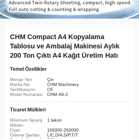
CHM Compact A4 Kopyalama
Tablosu ve Ambalaj Makinesi Aylık
200 Ton Çıktı A4 Kağıt Üretim Hatı
Temel Özellikler
Menşe Yeri:
Çin
Marka Adı:
CHM Machinery
Sertifikasyon:
CE
Model Numarası:
CHM-A4-2
Ticaret Mülkleri
Minimum Sipariş
1 takım
Miktarı:
Fiyat:
165000-250000
Ödeme Şartları:
L/C,D/A,D/P,T/T