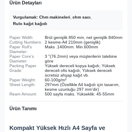
Ürün Detayları
Vurgulamak:
Chm makineleri
,
chm sacı
,
Rulo kağıt kağıdı
Paper Width:
Brüt genişlik 850 mm, net genişlik 840mm
Cutting Numbers:
2 kesme-A4 210mm (genişlik)
Paper Roll's
Maks .1400mm. Min.600mm
Diameter:
Paper Core's
3 "(76.2mm) veya müşterilerin talebine
Diameter:
göre
Packing Paper
Yüksek dereceli kopya kağıdı; Yüksek
Grade:
dereceli ofis kağıdı; Yüksek dereceli
ücretsiz ahşap kağıt vb.
Paper Weight:
60-100g/m²
Sheet Length:
297mm (Özellikle A4 kağıdı için tasarım,
kesme uzunluğu 297 mm'dir)
Ream Amount:
500 sayfa maks. Yükseklik: 45-55mm
Ürün Tanımı
Kompakt Yüksek Hızlı A4 Sayfa ve