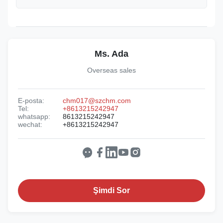
Ms. Ada
Overseas sales
E-posta:
chm017@szchm.com
Tel:
+8613215242947
whatsapp:
8613215242947
wechat:
+8613215242947
Şimdi Sor