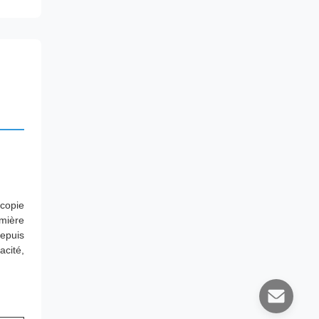
copie
emière
epuis
acité,