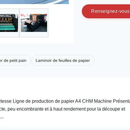
R
e
n
s
e
i
g
n
e
z
-
v
o
u
s
r de petit pain
Laminoir de feuilles de papier
itesse Ligne de production de papier A4 CHM Machine Présent
te, peu encombrante et à haut rendement pour la découpe et
..