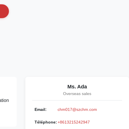
Ms. Ada
Overseas sales
ation
Email:
chm017@szchm.com
Téléphone:
+8613215242947