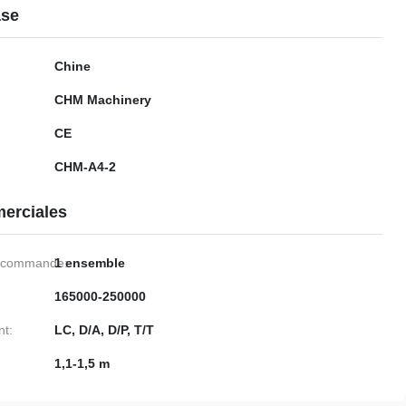
ase
Chine
CHM Machinery
CE
CHM-A4-2
erciales
e commande:
1 ensemble
165000-250000
nt:
LC, D/A, D/P, T/T
1,1-1,5 m