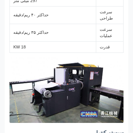
297 میلی متر
سرعت
حداکثر ۴۰ ریم/دقیقه
طراحی
سرعت
حداکثر ۳۵ ریم/دقیقه
عملیات
قدرت
18 KW
سیستم کنترل