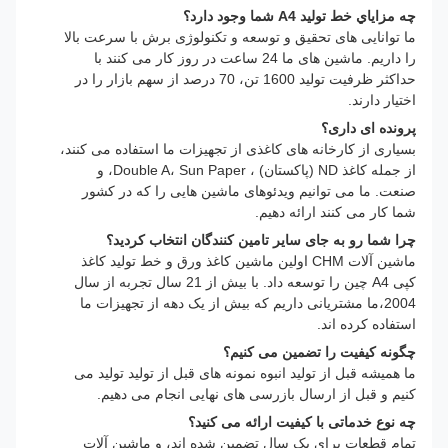
چه مزاياي خط توليد A4 شما وجود دارد؟
ما توانایی های تحقیق و توسعه و تکنولوژی برش با سرعت بالا
را داریم. ماشین های ما 24 ساعت در روز کار می کنند با
حداکثر ظرفیت تولید 1600 تن، 70 درصد از سهم بازار را در
اختیار دارند.
پرونده ای داری؟
بسیاری از کارخانه های کاغذی از تجهیزات ما استفاده می کنند،
از جمله کاغذ ND (پاکستان) ، Double A، Sun Paper، و
صنعت. ما می توانیم ویدئوهای ماشین هایی را که در کشور
شما کار می کنند ارائه دهیم.
چرا شما رو به جای سایر تامین کنندگان انتخاب کردید؟
ماشین آلات CHM اولین ماشین کاغذ ورق و خط تولید کاغذ
کپی A4 چین را توسعه داد. با بیش از 21 سال تجربه از سال
2004،ما مشتریانی داریم که بیش از یک دهه از تجهیزات ما
استفاده کرده اند.
چگونه کیفیت را تضمین می کنیم؟
ما همیشه قبل از تولید انبوه نمونه های قبل از تولید تولید می
کنیم و قبل از ارسال بازرسی های نهایی انجام می دهیم.
چه نوع خدماتی با کیفیت ارائه می کنید؟
تمام قطعات برای یک سال تضمین شده اند، و ماشین آلات