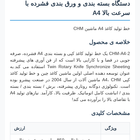
دستگاه بسته بندی و ورق بندی فشرده با
سرعت بالا A4
خط تولید کاغذ A4 ماشین CHM
خلاصه ی محصول
CHM-A4-2 یک خط تولید کاغذ کپی و بسته بندی A4 فشرده، صرفه
جویی در فضا و با کارایی بالا است که از فن آوری های پیشرفته
Twin Rotary Knife Synchronize Sheeting استفاده می کند.به
عنوان توسعه دهنده اصلی اولین ماشین کاغذ چین و خط تولید کاغذ
کپی A4، CHM ماشین آلات از سال 2004 در صنعت پیشرو بوده
است. تکنولوژی دوگانه روتاری پیشرفته، برش / بسته بندی / بسته
بندی / انباشت کامل اتوماتیک. ظرفیت بالا، کارآمد. نیازهای تولید A4
با تقاضای بالا را برآورده می کند!
مشخصات کلیدی
ویژگی
ارزش