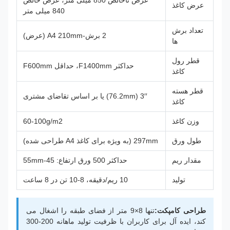
عرض ناخالص 850 میلی متر، عرض خالص
عرض کاغذ
840 میلی متر
تعداد برش
2 برش-A4 210mm (عرض)
ها
قطر رول
حداکثر F1400mm، حداقل F600mm
کاغذ
قطر هسته
3′′ (76.2mm) یا بر اساس تقاضای مشتری
کاغذ
وزن کاغذ
60-100g/m2
طول ورق
297mm (به ویژه برای کاغذ A4 طراحی شده)
مقدار ریم
حداکثر 500 ورق ارتفاع: 45-55mm
تولید
10 ریم/دقیقه، 8-10 تن در 8 ساعت
طراحی کامپکت:
تنها 8×9 متر از فضای طبقه را اشغال می
کند، ایده آل برای کاربران با ظرفیت تولید ماهانه 200-300