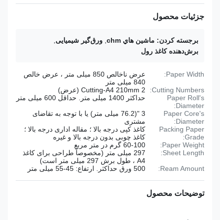
جزئیات محصول
برجسته کردن:
ماشين هاي chm
,
ورق‌گیر شیمیایی
,
برش‌دهنده کاغذ رول
Paper Width:
عرض ناخالص 850 میلی متر ، عرض خالص
840 میلی متر
Cutting Numbers:
2 Cutting-A4 210mm (عرض)
Paper Roll's
حداکثر 1400 میلی متر. حداقل 600 میلی متر
Diameter:
Paper Core's
3 "(76.2 میلی متر) یا با توجه به تقاضای
Diameter:
مشتری
Packing Paper
کاغذ کپی درجه بالا ؛ مقاله اداری درجه بالا ؛
Grade:
کاغذ چوبی بدون درجه بالا و غیره
Paper Weight:
60-100 گرم در متر مربع
Sheet Length:
297 میلی متر (مخصوصاً طراحی برای کاغذ
A4 ، طول برش 297 میلی متر است)
Ream Amount:
500 ورق حداکثر. ارتفاع: 45-55 میلی متر
توضیحات محصول