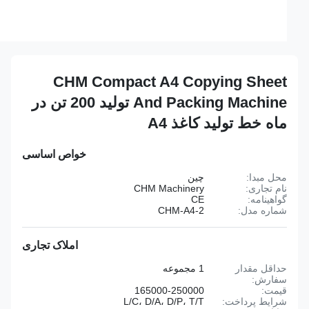
CHM Compact A4 Copying Sheet
And Packing Machine تولید 200 تن در
ماه خط تولید کاغذ A4
خواص اساسی
محل مبدا:
چین
نام تجاری:
CHM Machinery
گواهینامه:
CE
شماره مدل:
CHM-A4-2
املاک تجاری
حداقل مقدار
1 مجموعه
سفارش:
قیمت:
165000-250000
شرایط پرداخت:
L/C، D/A، D/P، T/T