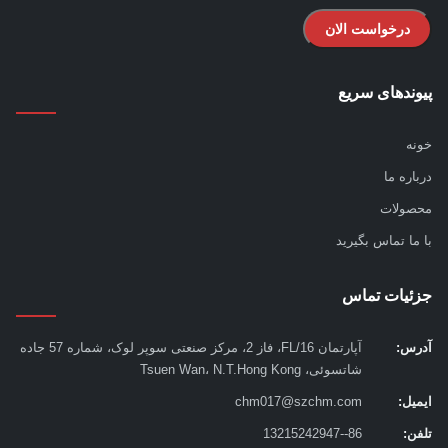
درخواست الان
ندهای سریع
ه
اره ما
ولات
ما تماس بگیرید
ئیات تماس
س:
آپارتمان 16/FL، فاز 2، مرکز صنعتی سوپر لوک، شماره 57 جاده
شاتسوئی، Tsuen Wan، N.T.Hong Kong
یل:
chm017@szchm.com
ن:
86--13215242947