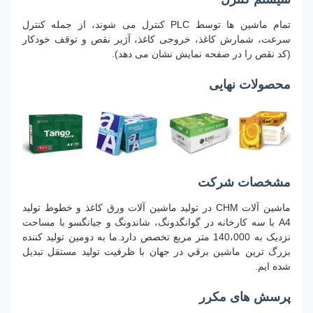
تمام ماشین ها توسط PLC کنترل می شوند، از جمله کنترل
سرعت، شمارش کاغذ، خروجی کاغذ، آژیر نقص و توقف خودکار
(کد نقص را در صفحه نمایش نشان می دهد).
محصولات نهایی
مشخصات شرکت
ماشین آلات CHM در تولید ماشین آلات ورق کاغذ و خطوط تولید
A4 با سه کارخانه در گوانگدونگ، شاندونگ و جیانگسو با مساحت
نزدیک به 140،000 متر مربع تخصص دارد.ما به دومين توليد کننده
بزرگ ترين ماشين برقي در جهان با ظرفیت توليد مستقل تبدیل
شده ايم.
پرسش های مکرر