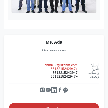
Ms. Ada
Overseas sales
ایمیل:
chm017@szchm.com
تلفن:
+8613215242947
واتساپ:
8613215242947
ویچت:
+8613215242947