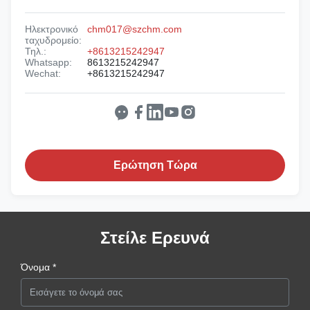
Ηλεκτρονικό
chm017@szchm.com
ταχυδρομείο:
Τηλ.:
+8613215242947
Whatsapp:
8613215242947
Wechat:
+8613215242947
Ερώτηση Τώρα
Στείλε Ερευνά
Όνομα *