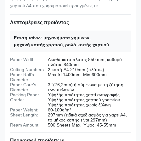
χαρτιού Α4 που χρησιμοποιεί προηγμένες τε...
Λεπτομέρειες προϊόντος
Επισημαίνω:
μηχανήματα χημικών
,
μηχανή κοπής χαρτιού
,
ρολό κοπής χαρτιού
Paper Width:
Ακαθάριστο πλάτος 850 mm, καθαρό
πλάτος 840mm
Cutting Numbers:
2 κοπή-Α4 210mm (πλάτος)
Paper Roll's
Max.frf.1400mm. Min.600mm
Diameter:
Paper Core's
3 "(76,2mm) ή σύμφωνα με τη ζήτηση
Diameter:
των πελατών
Packing Paper
Υψηλής ποιότητας χαρτί αντιγραφής.
Grade:
Υψηλής ποιότητας χαρτιού γραφείου.
Υψηλής ποιότητας χωρίς ξύλινη
Paper Weight:
60-100g/m²
Sheet Length:
297mm (ειδικά σχεδιασμός για χαρτί Α4,
το μήκος κοπής είναι 297mm)
Ream Amount:
500 Sheets Max. Ύψος: 45-55mm
Περιγραφή προϊόντων