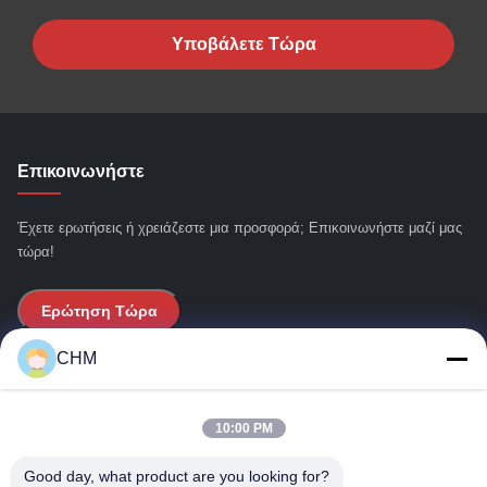
Υποβάλετε Τώρα
Επικοινωνήστε
Έχετε ερωτήσεις ή χρειάζεστε μια προσφορά; Επικοινωνήστε μαζί μας
τώρα!
Ερώτηση Τώρα
CHM
Γρήγοροι Σύνδεσμοι
10:00 PM
Σπίτι
Σχετικά με εμάς
Good day, what product are you looking for?