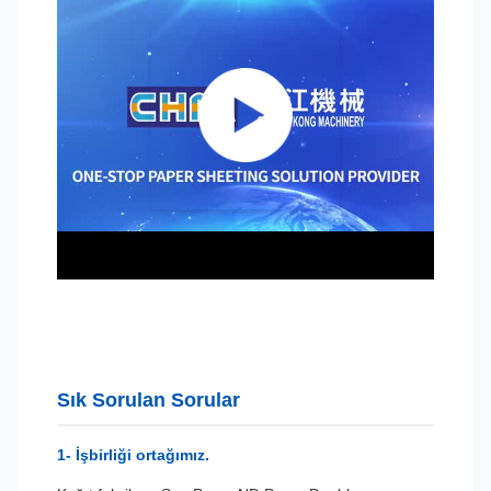
Sık Sorulan Sorular
1- İşbirliği ortağımız.