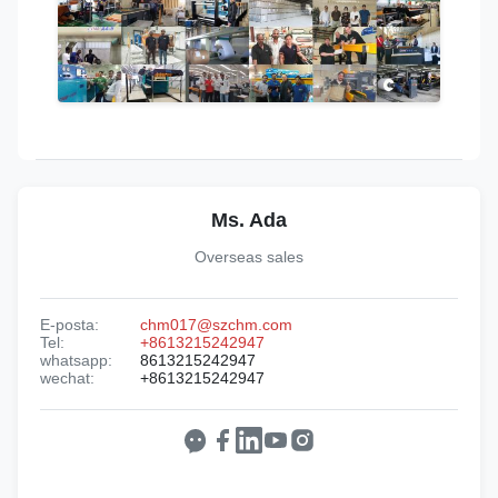
Ms. Ada
Overseas sales
E-posta:
chm017@szchm.com
Tel:
+8613215242947
whatsapp:
8613215242947
wechat:
+8613215242947