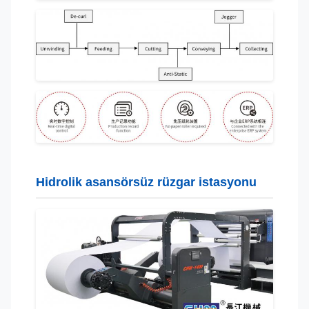
Hidrolik asansörsüz rüzgar istasyonu