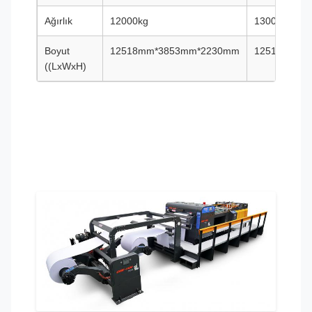
Ağırlık
12000kg
13000kg
Boyut
12518mm*3853mm*2230mm
12518mm*4
((LxWxH)