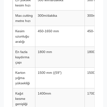
En yüksek
300 levha/dakika
300 levha/da
kesim hızı
Max.cutting
300m/dakika
300m/dakika
metre hızı
Kesim
450-1650 mm
450-1650 m
uzunluğu
aralığı
En fazla
1800 mm
1800 mm
kaydırma
çapı
Karton
1500 mm ((59")
1500 mm ((5
yığma
yüksekliği
Kağıt
1400mm
1700 mm
kesme
genişliği