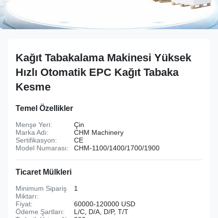
Kağıt Tabakalama Makinesi Yüksek
Hızlı Otomatik EPC Kağıt Tabaka
Kesme
Temel Özellikler
Menşe Yeri:
Çin
Marka Adı:
CHM Machinery
Sertifikasyon:
CE
Model Numarası:
CHM-1100/1400/1700/1900
Ticaret Mülkleri
Minimum Sipariş
1
Miktarı:
Fiyat:
60000-120000 USD
Ödeme Şartları:
L/C, D/A, D/P, T/T