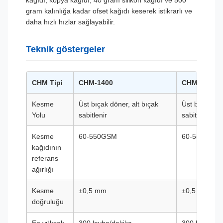
kağıdı, kopya kağıdı, 40 gram silikon kağıdı ve 500
gram kalınlığa kadar ofset kağıdı keserek istikrarlı ve
daha hızlı hızlar sağlayabilir.
Teknik göstergeler
CHM Tipi
CHM-1400
CHM-1700
Kesme
Üst bıçak döner, alt bıçak
Üst bıçak dön
Yolu
sabitlenir
sabitlenir
Kesme
60-550GSM
60-550GSM
kağıdının
referans
ağırlığı
Kesme
±0,5 mm
±0,5 mm
doğruluğu