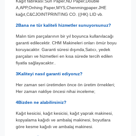
Kağıt fabrikası:Sun Paper,ND Paper,Double
A,APP,Onhing Paper,MYS,Chenmingpaper.JHE
kağıt,C&CJOINTPRINTING CO. ((HK) LID vb.
2Bana ne tür kaliteli hizmetler sunuyorsunuz?
Malın tüm parçalarının bir yıl boyunca kullanılacağı
garanti edilecektir. CHM Makineleri onları ömür boyu
koruyacaktır. Garanti süresi dışında,Satıcı, yedek
parçaları ve hizmetleri en kısa sürede tercih edilen
fiyatla sağlayacaktır..
3Kaliteyi nasıl garanti ediyoruz?
Her zaman seri üretimden önce ön üretim örnekleri;
Her zaman nakliye öncesi nihai inceleme;
4Bizden ne alabilirsiniz?
Kağıt kesicisi, kağıt kesicisi, kağıt yaprak makinesi,
kopyalama kağıdı ve ambalaj makinesi, boyutlara
göre kesme kağıdı ve ambalaj makinesi.