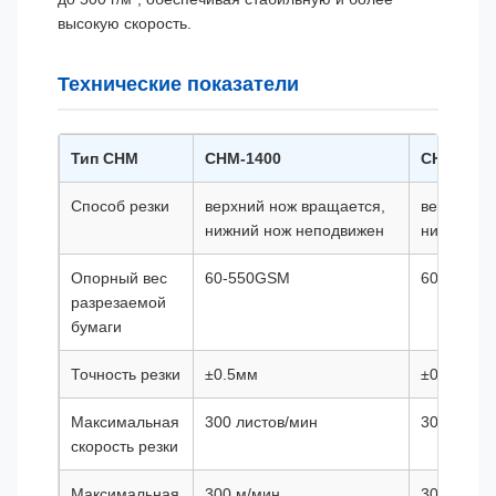
высокую скорость.
Технические показатели
Тип CHM
CHM-1400
CHM-170
Способ резки
верхний нож вращается,
верхний н
нижний нож неподвижен
нижний н
Опорный вес
60-550GSM
60-550G
разрезаемой
бумаги
Точность резки
±0.5мм
±0.5мм
Максимальная
300 листов/мин
300 листо
скорость резки
Максимальная
300 м/мин
300 м/мин