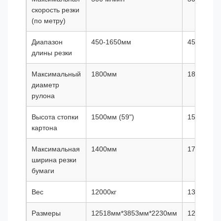
скорость резки
(по метру)
Диапазон
450-1650мм
450-1650
длины резки
Максимальный
1800мм
1800мм
диаметр
рулона
Высота стопки
1500мм (59")
1500мм (5
картона
Максимальная
1400мм
1700мм
ширина резки
бумаги
Вес
12000кг
13000кг
Размеры
12518мм*3853мм*2230мм
12518мм*