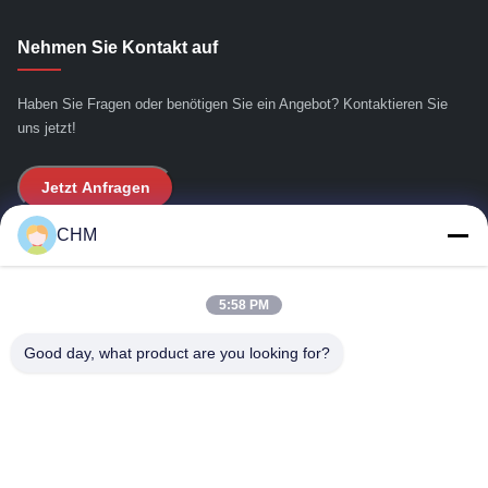
Nehmen Sie Kontakt auf
Haben Sie Fragen oder benötigen Sie ein Angebot? Kontaktieren Sie
uns jetzt!
Jetzt Anfragen
CHM
Schnelllinks
5:58 PM
Haus
ÜBER US
Good day, what product are you looking for?
produits
Treten Sie mit uns in Verbindung
Kontaktdetails