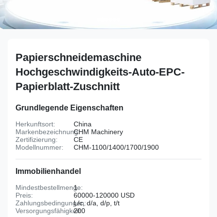
Papierschneidemaschine
Hochgeschwindigkeits-Auto-EPC-
Papierblatt-Zuschnitt
Grundlegende Eigenschaften
Herkunftsort:
China
Markenbezeichnung:
CHM Machinery
Zertifizierung:
CE
Modellnummer:
CHM-1100/1400/1700/1900
Immobilienhandel
Mindestbestellmenge:
1
Preis:
60000-120000 USD
Zahlungsbedingungen:
L/c, d/a, d/p, t/t
Versorgungsfähigkeit:
200