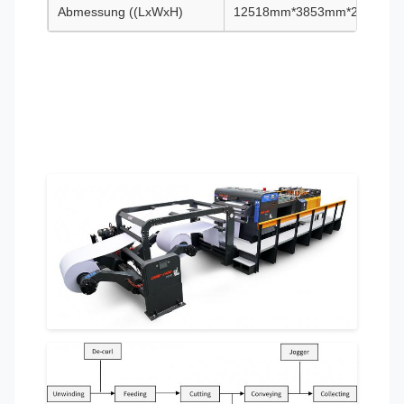
Abmessung ((LxWxH)
12518mm*3853mm*2230mm