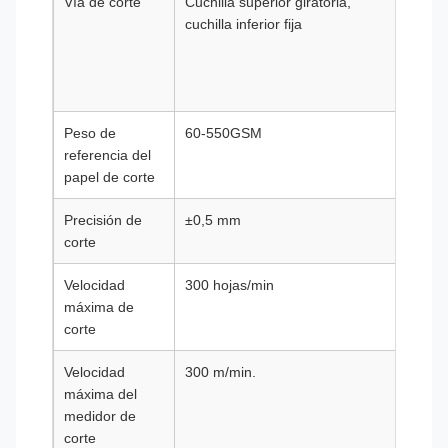
Vía de corte
Cuchilla superior giratoria,
Cuchi
cuchilla inferior fija
super
girato
cuchil
fija
Peso de
60-550GSM
60-5
referencia del
papel de corte
Precisión de
±0,5 mm
±0,5
corte
Velocidad
300 hojas/min
300 h
máxima de
corte
Velocidad
300 m/min.
300 m
máxima del
medidor de
corte