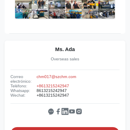
Ms. Ada
Overseas sales
Correo
chm017@szchm.com
electrónico:
Teléfono:
+8613215242947
Whatsapp:
8613215242947
Wechat:
+8613215242947