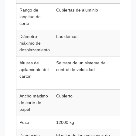
Rango de
Cubiertas de aluminio
Cubie
longitud de
alumi
corte
Diámetro
Las demás:
Las d
máximo de
desplazamiento
Alturas de
Se trata de un sistema de
Se tr
apilamiento del
control de velocidad.
siste
cartón
contr
veloc
Ancho máximo
Cubierto
En el
de corte de
los v
papel
la ca
Peso
12000 kg
13000
Dimensión
El valor de las emisiones de
Se tr