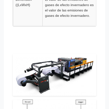
((LxWxH)
gases de efecto invernadero es
muest
el valor de las emisiones de
caract
gases de efecto invernadero.
de lo
produ