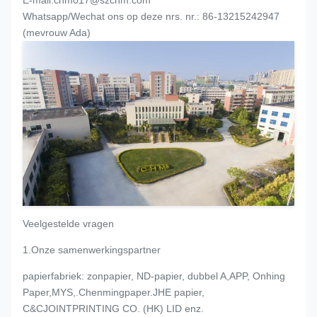
E-mail:chm017@szchm.com
Whatsapp/Wechat ons op deze nrs. nr.: 86-13215242947
(mevrouw Ada)
Veelgestelde vragen
1.Onze samenwerkingspartner
papierfabriek: zonpapier, ND-papier, dubbel A
,APP, Onhing
Pape
r,MYS,.Chenmingpaper.JHE papier,
C&CJOINTPRINTING CO. (HK) LID enz.