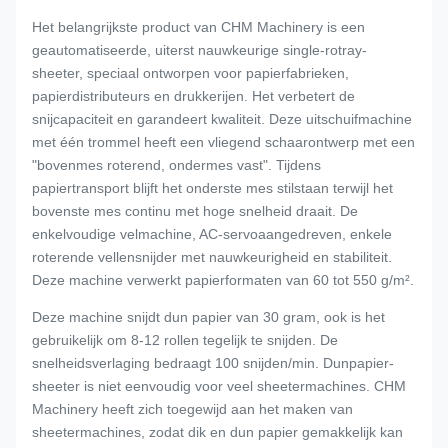
Het belangrijkste product van CHM Machinery is een
geautomatiseerde, uiterst nauwkeurige single-rotray-
sheeter, speciaal ontworpen voor papierfabrieken,
papierdistributeurs en drukkerijen. Het verbetert de
snijcapaciteit en garandeert kwaliteit. Deze uitschuifmachine
met één trommel heeft een vliegend schaarontwerp met een
"bovenmes roterend, ondermes vast". Tijdens
papiertransport blijft het onderste mes stilstaan ​​terwijl het
bovenste mes continu met hoge snelheid draait. De
enkelvoudige velmachine, AC-servoaangedreven, enkele
roterende vellensnijder met nauwkeurigheid en stabiliteit.
Deze machine verwerkt papierformaten van 60 tot 550 g/m².
Deze machine snijdt dun papier van 30 gram, ook is het
gebruikelijk om 8-12 rollen tegelijk te snijden. De
snelheidsverlaging bedraagt ​​100 snijden/min. Dunpapier-
sheeter is niet eenvoudig voor veel sheetermachines. CHM
Machinery heeft zich toegewijd aan het maken van
sheetermachines, zodat dik en dun papier gemakkelijk kan