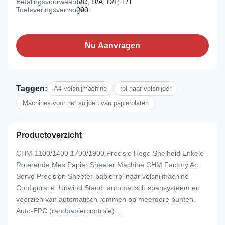
Betalingsvoorwaarden:
L/C, D/A, D/P, T/T
Toeleveringsvermogen:
200
Nu Aanvragen
Taggen:
A4-velsnijmachine
rol-naar-velsnijder
Machines voor het snijden van papierplaten
Productoverzicht
CHM-1100/1400 1700/1900 Precisie Hoge Snelheid Enkele
Roterende Mes Papier Sheeter Machine CHM Factory Ac
Servo Precision Sheeter-papierrol naar velsnijmachine
Configuratie: Unwind Stand: automatisch spansysteem en
voorzien van automatisch remmen op meerdere punten.
Auto-EPC (randpapiercontrole) ...