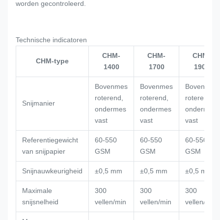
worden gecontroleerd.
Technische indicatoren
CHM-
CHM-
CHM-
CHM-type
1400
1700
1900
Bovenmes
Bovenmes
Bovenmes
roterend,
roterend,
roterend,
Snijmanier
ondermes
ondermes
ondermes
vast
vast
vast
Referentiegewicht
60-550
60-550
60-550
van snijpapier
GSM
GSM
GSM
Snijnauwkeurigheid
±0,5 mm
±0,5 mm
±0,5 mm
Maximale
300
300
300
snijsnelheid
vellen/min
vellen/min
vellen/min