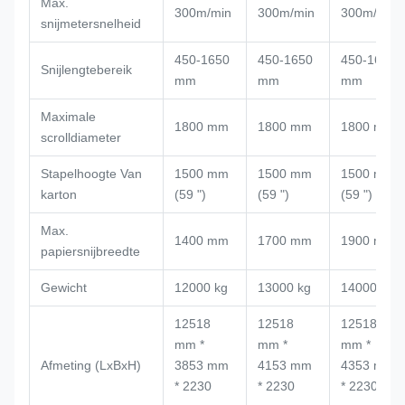
Max.
300m/min
300m/min
300m/min
snijmetersnelheid
450-1650
450-1650
450-1650
Snijlengtebereik
mm
mm
mm
Maximale
1800 mm
1800 mm
1800 mm
scrolldiameter
Stapelhoogte Van
1500 mm
1500 mm
1500 mm
karton
(59 ")
(59 ")
(59 ")
Max.
1400 mm
1700 mm
1900 mm
papiersnijbreedte
Gewicht
12000 kg
13000 kg
14000 kg
12518
12518
12518
mm *
mm *
mm *
Afmeting (LxBxH)
3853 mm
4153 mm
4353 mm
* 2230
* 2230
* 2230