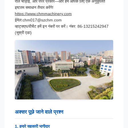
रील चौड़ाई, और पेपर प्रकार—और हम आपके लिए एक अनुकूलित
इष्टतम समाधान तैयार करेंगे!
https://www.chmmachinery.com
ईमेल:chm017@szchm.com
व्हाट्सएप/वीचैट हमें इन नंबरों पर करें। नंबर: 86-13215242947
(सुश्री एडा)
अक्सर पूछे जाने वाले प्रश्न
1. हमारे सहकारी भागीदार