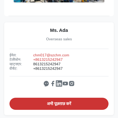
Ms. Ada
Overseas sales
ईमेल:
chm017@szchm.com
टेलीफोन:
+8613215242947
व्हाट्सएप:
8613215242947
वीचैट:
+8613215242947
अभी पूछताछ करें