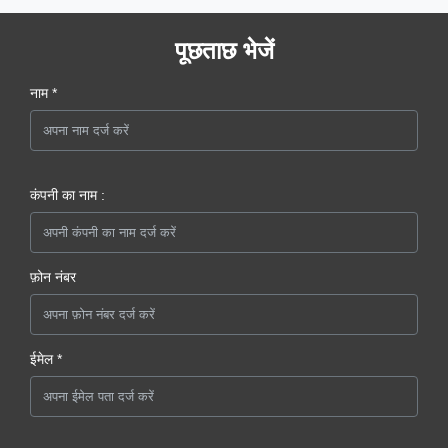
पूछताछ भेजें
नाम *
कंपनी का नाम :
फ़ोन नंबर
ईमेल *