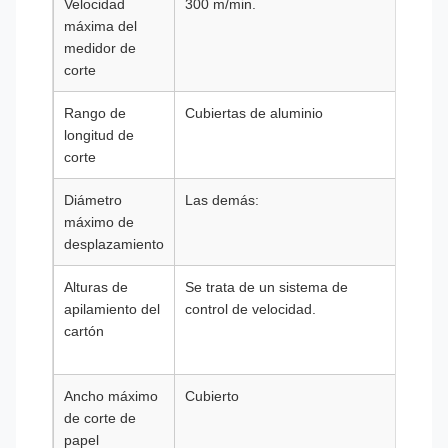
Velocidad
300 m/min.
300 m
máxima del
medidor de
corte
Rango de
Cubiertas de aluminio
Cubie
longitud de
alumi
corte
Diámetro
Las demás:
Las d
máximo de
desplazamiento
Alturas de
Se trata de un sistema de
Se tr
apilamiento del
control de velocidad.
siste
cartón
contr
veloc
Ancho máximo
Cubierto
En el
de corte de
los v
papel
la ca