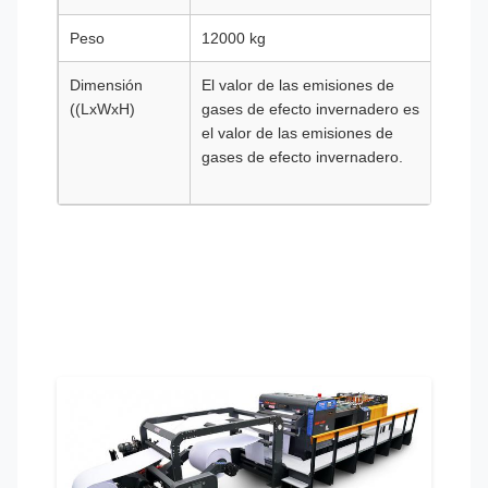
Peso
12000 kg
13000
Dimensión
El valor de las emisiones de
Se tr
((LxWxH)
gases de efecto invernadero es
muest
el valor de las emisiones de
caract
gases de efecto invernadero.
de lo
produ