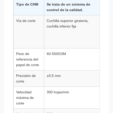
Tipo de CHM
Se trata de un sistema de
El C
control de la calidad.
Vía de corte
Cuchilla superior giratoria,
Cuchi
cuchilla inferior fija
super
girato
cuchil
fija
Peso de
60-550GSM
60-5
referencia del
papel de corte
Precisión de
±0,5 mm
±0,5
corte
Velocidad
300 hojas/min
300 h
máxima de
corte