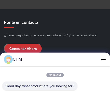
Ponte en contacto
¿Tiene preguntas o necesita una cotización? ¡Contáctenos ahora!
Consultar Ahora
CHM
Enlaces rápidos
9:34 AM
Hogar
Acerca de nosotros
Good day, what product are you looking for?
productos
Éntrenos en contacto con