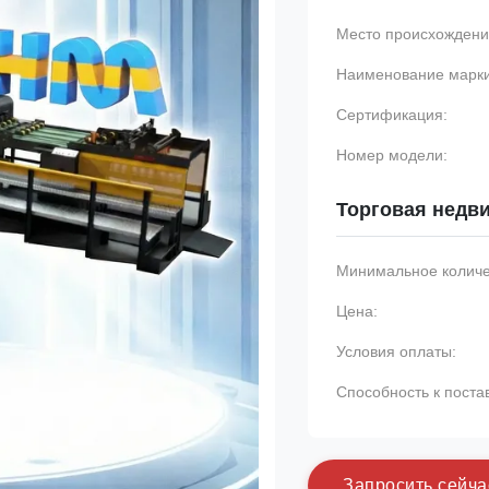
Место происхождени
Наименование марки
Сертификация:
Номер модели:
Торговая недв
Минимальное количес
Цена:
Условия оплаты:
Способность к поста
З
а
п
р
о
с
и
т
ь
с
е
й
ч
а