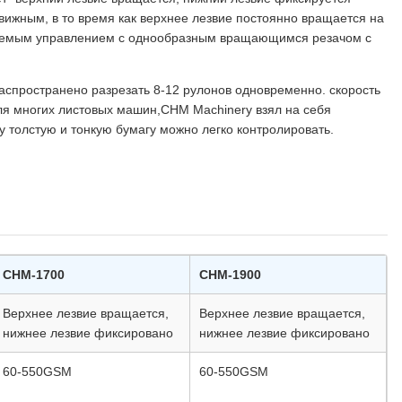
вижным, в то время как верхнее лезвие постоянно вращается на
ляемым управлением с однообразным вращающимся резачом с
аспространено разрезать 8-12 рулонов одновременно. скорость
для многих листовых машин,CHM Machinery взял на себя
у толстую и тонкую бумагу можно легко контролировать.
CHM-1700
CHM-1900
Верхнее лезвие вращается,
Верхнее лезвие вращается,
нижнее лезвие фиксировано
нижнее лезвие фиксировано
60-550GSM
60-550GSM