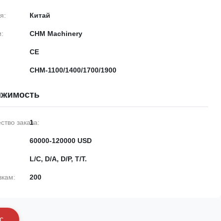
я:
Китай
:
CHM Machinery
CE
CHM-1100/1400/1700/1900
ижимость
тво заказа:
1
60000-120000 USD
L/C, D/A, D/P, T/T.
вкам:
200
с