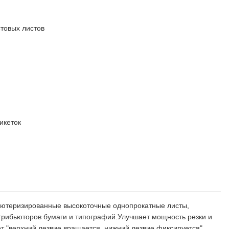
товых листов
икеток
ютеризированные высокоточные однопрокатные листы,
трибьюторов бумаги и типографий.Улучшает мощность резки и
 "верхний лезвие вращается, нижний лезвие фиксируется"