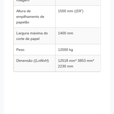
rolagem
Altura de
1500 mm ((59")
1500 
empilhamento de
papelão
Largura máxima do
1400 mm
1700
corte de papel
Peso
12000 kg
13000
Dimensão ((LxWxH)
12518 mm* 3853 mm*
12518
2230 mm
mm*2