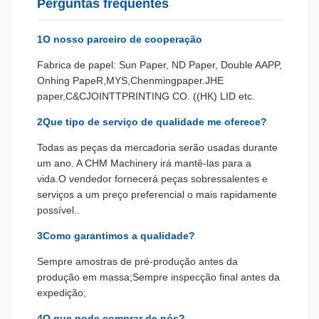
Perguntas frequentes
1O nosso parceiro de cooperação
Fabrica de papel: Sun Paper, ND Paper, Double A
APP,
Onhing Pape
R,MYS,Chenmingpaper.JHE
paper,C&CJOINTTPRINTING CO. ((HK) LID etc.
2Que tipo de serviço de qualidade me oferece?
Todas as peças da mercadoria serão usadas durante
um ano. A CHM Machinery irá mantê-las para a
vida.O vendedor fornecerá peças sobressalentes e
serviços a um preço preferencial o mais rapidamente
possível..
3Como garantimos a qualidade?
Sempre amostras de pré-produção antes da
produção em massa;Sempre inspecção final antes da
expedição;
4O que pode comprar de nós?