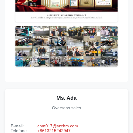
Ms. Ada
Overseas sales
E-mail:
chm017@szchm.com
Telefone:
+8613215242947