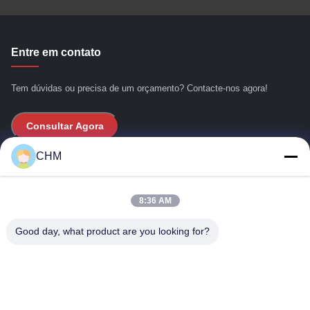
Entre em contato
Tem dúvidas ou precisa de um orçamento? Contacte-nos agora!
Consultar Agora
CHM
Links Rápidos
8:36 AM
Casa
Sobre nós
Good day, what product are you looking for?
produtos
Contacte-nos