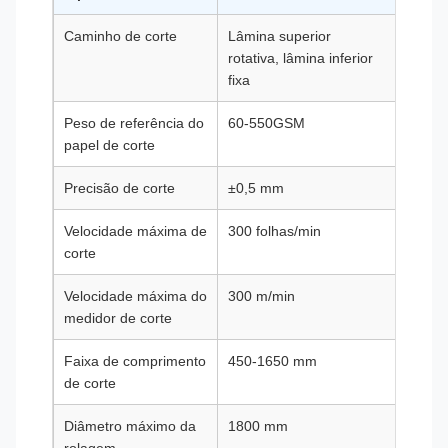
Caminho de corte
Lâmina superior
Lâmina
rotativa, lâmina inferior
rotativ
fixa
fixa
Peso de referência do
60-550GSM
60-5
papel de corte
Precisão de corte
±0,5 mm
±0,5 
Velocidade máxima de
300 folhas/min
300 fo
corte
Velocidade máxima do
300 m/min
300 m
medidor de corte
Faixa de comprimento
450-1650 mm
450-1
de corte
Diâmetro máximo da
1800 mm
1800