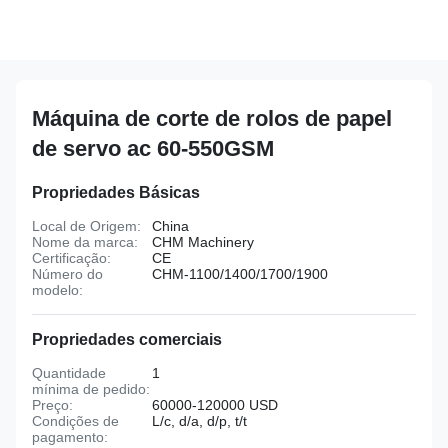
Máquina de corte de rolos de papel
de servo ac 60-550GSM
Propriedades Básicas
Local de Origem:
China
Nome da marca:
CHM Machinery
Certificação:
CE
Número do
CHM-1100/1400/1700/1900
modelo:
Propriedades comerciais
Quantidade
1
mínima de pedido:
Preço:
60000-120000 USD
Condições de
L/c, d/a, d/p, t/t
pagamento: