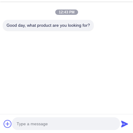
Дом
12:43 PM
О нас
Good day, what product are you looking for?
продукты
Свяжитесь мы
Контактные данные
Адрес:
Квартира 16/FL, Фаза 2, Индустриальный центр
Superluck, No57 Sha Tsui Road, Tsuen Wan, N.T.Hong
Kong
Электронная Почта:
chm017@szchm.com
Телефон:
86--13215242947
Авторское право © 2025-2026 Cheung Kong Machinery (HK) Limited. . Все
права защищены.