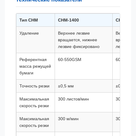
Тип CHM
CHM-1400
CHM-170
Удаление
Верхнее лезвие
Верхнее 
вращается, нижнее
вращаетс
лезвие фиксировано
лезвие ф
Референтная
60-550GSM
60-550G
масса режущей
бумаги
Точность резки
±0,5 мм
±0,5 мм
Максимальная
300 листов/мин
300 листо
скорость резки
Максимальная
300 м/мин
300 м/ми
скорость резки