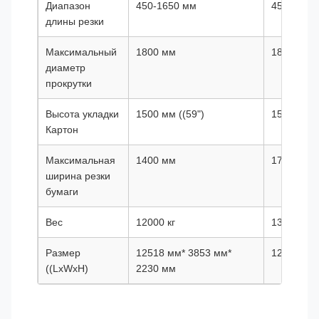
Диапазон
450-1650 мм
450-1650
длины резки
Максимальный
1800 мм
1800 мм
диаметр
прокрутки
Высота укладки
1500 мм ((59")
1500 мм (
Картон
Максимальная
1400 мм
1700 мм
ширина резки
бумаги
Вес
12000 кг
13000 кг
Размер
12518 мм* 3853 мм*
12518*41
((LxWxH)
2230 мм