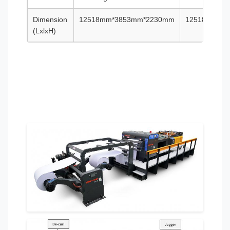
Dimension
12518mm*3853mm*2230mm
12518mm*4
(LxlxH)