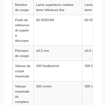
Manière
Lame supérieure rotative,
Lame supérieu
de coupe
lame inférieure fixe
lame inférieur
Poids de
60-550GSM
60-550GSM
référence
du papier
à
découper
Précision
±0,5 mm
±0,5 mm
de coupe
Vitesse de
300 feuilles/min
300 feuilles/m
coupe
maximale
Vitesse
300 m/min
300 m/min
maximale
du
compteur