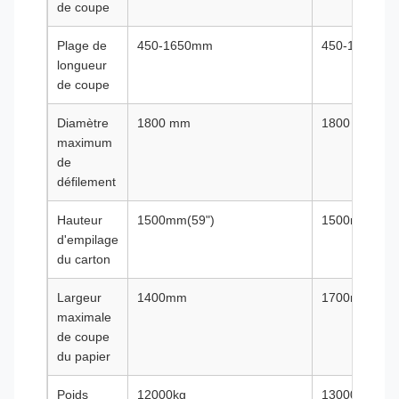
de coupe
Plage de
450-1650mm
450-1650mm
longueur
de coupe
Diamètre
1800 mm
1800 mm
maximum
de
défilement
Hauteur
1500mm(59")
1500mm(59")
d'empilage
du carton
Largeur
1400mm
1700mm
maximale
de coupe
du papier
Poids
12000kg
13000kg