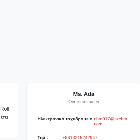
Ms. Ada
Overseas sales
Roll
έτει
Ηλεκτρονικό ταχυδρομείο:
chm017@szchm.
com
Τηλ.:
+8613215242947