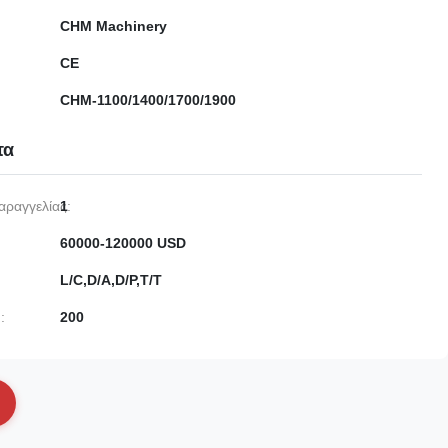
CHM Machinery
CE
CHM-1100/1400/1700/1900
τα
αραγγελίας:
1
60000-120000 USD
L/C,D/A,D/P,T/T
:
200