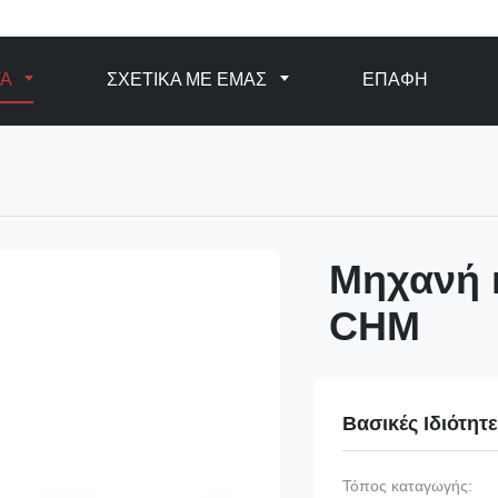
ΤΑ
ΣΧΕΤΙΚΆ ΜΕ ΕΜΆΣ
ΕΠΑΦΉ
Μηχανή 
CHM
Βασικές Ιδιότητ
Τόπος καταγωγής: