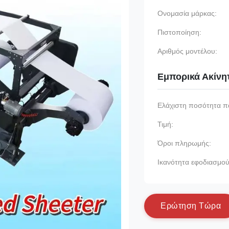
Ονομασία μάρκας:
Πιστοποίηση:
Αριθμός μοντέλου:
Εμπορικά Ακίνη
Ελάχιστη ποσότητα π
Τιμή:
Όροι πληρωμής:
Ικανότητα εφοδιασμού
Ε
ρ
ώ
τ
η
σ
η
Τ
ώ
ρ
α