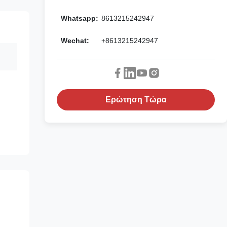
Whatsapp:
8613215242947
Wechat:
+8613215242947
Ερώτηση Τώρα