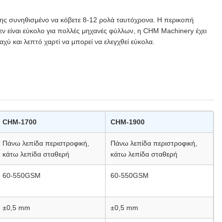
ίσης συνηθισμένο να κόβετε 8-12 ρολά ταυτόχρονα. Η περικοπή
εν είναι εύκολο για πολλές μηχανές φύλλων, η CHM Machinery έχει
χύ και λεπτό χαρτί να μπορεί να ελεγχθεί εύκολα.
CHM-1700
CHM-1900
Πάνω λεπίδα περιστροφική,
Πάνω λεπίδα περιστροφική,
κάτω λεπίδα σταθερή
κάτω λεπίδα σταθερή
60-550GSM
60-550GSM
±0,5 mm
±0,5 mm