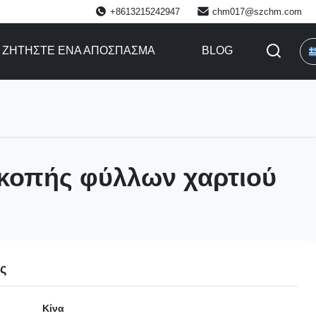
+8613215242947
chm017@szchm.com
ΖΗΤΉΣΤΕ ΈΝΑ ΑΠΌΣΠΑΣΜΑ
BLOG
κοπής φύλλων χαρτιού
ες
Κίνα