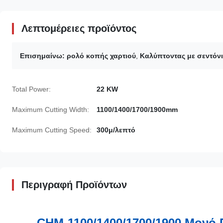
Λεπτομέρειες προϊόντος
Επισημαίνω:
ρολό κοπής χαρτιού
,
Καλύπτοντας με σεντόν
Total Power:
22 KW
Maximum Cutting Width:
1100/1400/1700/1900mm
Maximum Cutting Speed:
300μ/λεπτό
Περιγραφή Προϊόντων
CHM-1100/1400/1700/1900 Μονό 