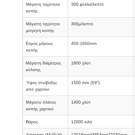
Μέγιστη ταχύτητα
300 φύλλα/λεπτό
κοπής
Μέγιστη ταχύτητα
300μ/λεπτό
μετρητή κοπής
Εύρος μήκους
450-1650mm
κοπής
Μέγιστη διάμετρος
1800 χλστ
κύλισης
Ύψος στοίβαξης
1500 mm (59")
από χαρτόνι
Μέγιστο πλάτος
1400 χλστ
κοπής χαρτιού
Βάρος
12000 κιλά
Διάσταση (ΜxΠxΥ)
12518mm*3853mm*2230mm