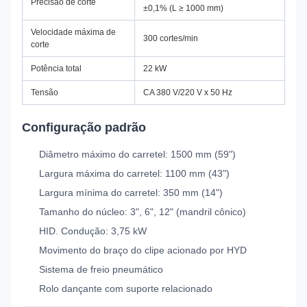
Precisão de corte
±0,1% (L ≥ 1000 mm)
Velocidade máxima de
300 cortes/min
corte
Potência total
22 kW
Tensão
CA 380 V/220 V x 50 Hz
Configuração padrão
Diâmetro máximo do carretel: 1500 mm (59")
Largura máxima do carretel: 1100 mm (43")
Largura mínima do carretel: 350 mm (14")
Tamanho do núcleo: 3", 6", 12" (mandril cônico)
HID. Condução: 3,75 kW
Movimento do braço do clipe acionado por HYD
Sistema de freio pneumático
Rolo dançante com suporte relacionado