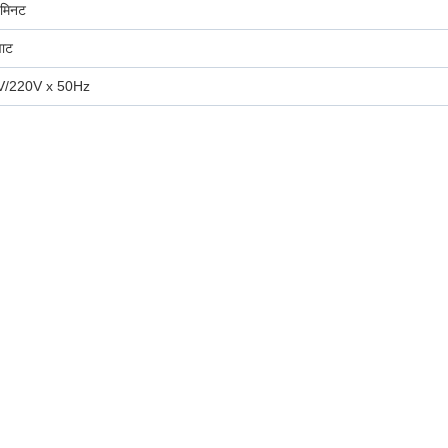
मिनट
वाट
V/220V x 50Hz