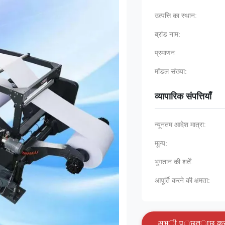
उत्पत्ति का स्थान:
ब्रांड नाम:
प्रमाणन:
मॉडल संख्या:
व्यापारिक संपत्तियाँ
न्यूनतम आदेश मात्रा:
मूल्य:
भुगतान की शर्तें:
आपूर्ति करने की क्षमता:
अ
भ
ी
प
ू
छ
त
ा
छ
क