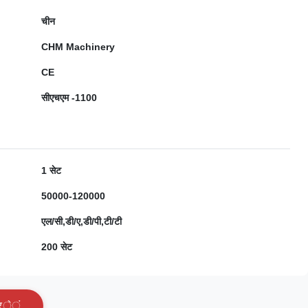
चीन
CHM Machinery
CE
सीएचएम -1100
1 सेट
50000-120000
एल/सी,डी/ए,डी/पी,टी/टी
200 सेट
र
े
ं