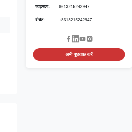
व्हाट्सएप:
8613215242947
वीचैट:
+8613215242947
अभी पूछताछ करें