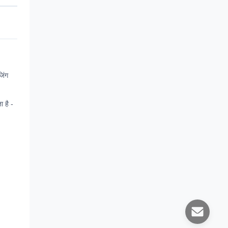
जिंग
 है -